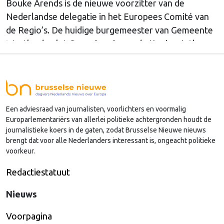
Bouke Arends is de nieuwe voorzitter van de
Nederlandse delegatie in het Europees Comité van
de Regio’s. De huidige burgemeester van Gemeente
Westland volgt Commissaris van de Koning Arthur
van Dijk (Noord-Holland) op, die de voorzittersrol
sinds januari 2024 vervulde. Volgens Arends zijn de
Nederlandse regio’s behoorlijk succesvol in hun
lobby in Brussel, en dat komt vooral omdat …
Een adviesraad van journalisten, voorlichters en voormalig
Continued
Europarlementariërs van allerlei politieke achtergronden houdt de
journalistieke koers in de gaten, zodat Brusselse Nieuwe nieuws
brengt dat voor alle Nederlanders interessant is, ongeacht politieke
voorkeur.
Redactiestatuut
Nieuws
Voorpagina