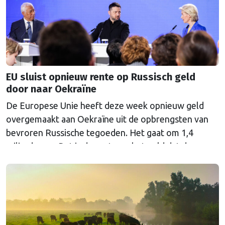
EU sluist opnieuw rente op Russisch geld
door naar Oekraïne
De Europese Unie heeft deze week opnieuw geld
overgemaakt aan Oekraïne uit de opbrengsten van
bevroren Russische tegoeden. Het gaat om 1,4
miljard euro. Dat is de rente op het geld dat de
Russische Centrale Bank ooit bij de Belgische bank
Euroclear parkeerde. De EU bevroor dat geld na de
Russische inval in Oekraïne. Het …
Continued