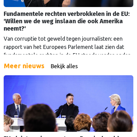
Fundamentele rechten verbrokkelen in de EU:
'Willen we de weg inslaan die ook Amerika
neemt?'
Van corruptie tot geweld tegen journalisten: een
rapport van het Europees Parlement laat zien dat
fundamentele rechten in de EU steeds verder onder
druk komen te staan. Over de vraag voor wie die
Meer nieuws
Bekijk alles
rechten precies gelden, liepen de gemoederen hoog
op.