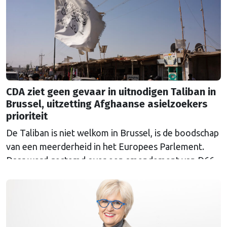
CDA ziet geen gevaar in uitnodigen Taliban in
Brussel, uitzetting Afghaanse asielzoekers
prioriteit
De Taliban is niet welkom in Brussel, is de boodschap
van een meerderheid in het Europees Parlement.
Daar werd gestemd over een amendement van D66-
Europarlementariër Raquel García Hermida-van der
Walle tegen de uitnodiging van de Europese
Commissie. Het CDA stemde tegen.