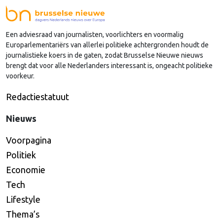
Nederlandse regio’s behoorlijk succesvol in hun
lobby in Brussel, en dat komt vooral omdat …
Een adviesraad van journalisten, voorlichters en voormalig
Continued
Europarlementariërs van allerlei politieke achtergronden houdt de
journalistieke koers in de gaten, zodat Brusselse Nieuwe nieuws
brengt dat voor alle Nederlanders interessant is, ongeacht politieke
voorkeur.
Redactiestatuut
Nieuws
Voorpagina
Politiek
Economie
Tech
Lifestyle
Thema’s