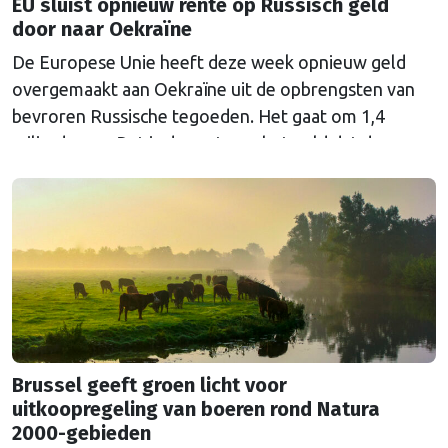
EU sluist opnieuw rente op Russisch geld
door naar Oekraïne
De Europese Unie heeft deze week opnieuw geld
overgemaakt aan Oekraïne uit de opbrengsten van
bevroren Russische tegoeden. Het gaat om 1,4
miljard euro. Dat is de rente op het geld dat de
Russische Centrale Bank ooit bij de Belgische bank
Euroclear parkeerde. De EU bevroor dat geld na de
Russische inval in Oekraïne. Het …
Continued
Brussel geeft groen licht voor
uitkoopregeling van boeren rond Natura
2000-gebieden