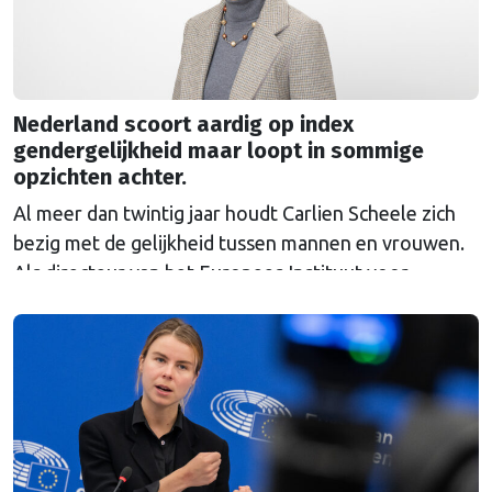
Nederland scoort aardig op index
gendergelijkheid maar loopt in sommige
opzichten achter.
Al meer dan twintig jaar houdt Carlien Scheele zich
bezig met de gelijkheid tussen mannen en vrouwen.
Als directeur van het Europees Instituut voor
Gendergelijkheid (EIGE) ziet ze vooruitgang, maar
ook nieuwe weerstand. “Ik begrijp niet waarom er
zo’n emotionele mening over genderonderwerpen
heerst.”