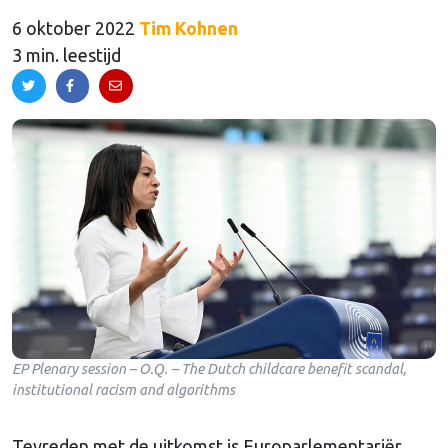
6 oktober 2022
Tim Kohnen
3 min. leestijd
EP Plenary session – O.Q. – The Dutch childcare benefit scandal,
institutional racism and algorithms
Tevreden met de uitkomst is Europarlementariër