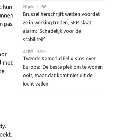
t hun
20 juli - 11:56
Brussel herschrijft wetten voordat
kunnen
ze in werking treden, SER slaat
n pas
alarm: ‘Schadelijk voor de
stabiliteit’
23 juli - 09:57
oor
Tweede Kamerlid Felix Klos over
al met
Europa: 'De beste plek om te wonen
de
ooit, maar dat komt niet uit de
lucht vallen'
dy.
eekt.