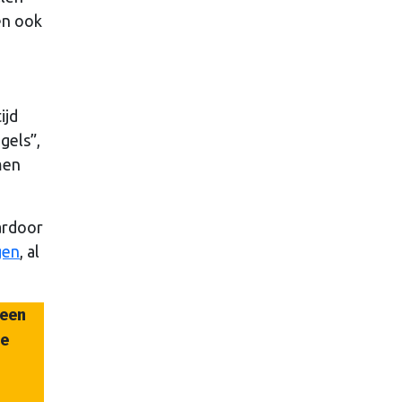
en ook
ijd
gels”,
men
ardoor
gen
, al
 een
ee