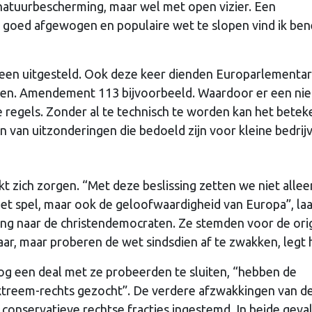
natuurbescherming, maar wel met open vizier. Een
 goed afgewogen en populaire wet te slopen vind ik be
leen uitgesteld. Ook deze keer dienden Europarlementar
en. Amendement 113 bijvoorbeeld. Waardoor er een ni
 regels. Zonder al te technisch te worden kan het bete
n van uitzonderingen die bedoeld zijn voor kleine bedrij
 zich zorgen. “Met deze beslissing zetten we niet allee
t spel, maar ook de geloofwaardigheid van Europa”, laat
ging naar de christendemocraten. Ze stemden voor de ori
, maar proberen de wet sindsdien af te zwakken, legt hi
og een deal met ze probeerden te sluiten, “hebben de
treem-rechts gezocht”. De verdere afzwakkingen van d
conservatieve rechtse fracties ingestemd. In beide geva