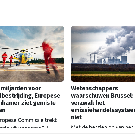
 miljarden voor
Wetenschappers
bestrijding, Europese
waarschuwen Brussel:
nkamer ziet gemiste
verzwak het
en
emissiehandelssyste
niet
ropese Commissie trekt
Met de herziening van het
geld uit voor rescEU,