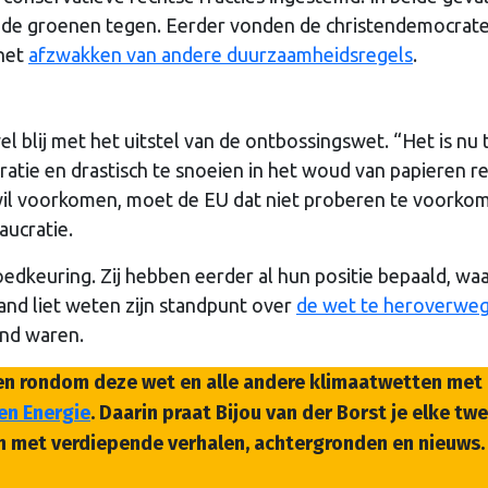
n de groenen tegen. Eerder vonden de christendemocrat
 het
afzwakken van andere duurzaamheidsregels
.
blij met het uitstel van de ontbossingswet. “Het is nu t
tie en drastisch te snoeien in het woud van papieren re
 wil voorkomen, moet de EU dat niet proberen te voorko
aucratie.
edkeuring. Zij hebben eerder al hun positie bepaald, wa
nd liet weten zijn standpunt over
de wet te heroverwe
end waren.
gen rondom deze wet en alle andere klimaatwetten met
en Energie
. Daarin praat Bijou van der Borst je elke tw
n met verdiepende verhalen, achtergronden en nieuws.