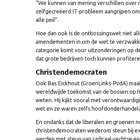
“We kunnen van mening verschillen over 
zelfgecreëerd IT-probleem aangrijpen om
alle peil”.
Hoe dan ook is de ontbossingswet niet al
amendementen in om de wet te verzwakk
categorie komt voor uitzonderingen op de
dat grote bedrijven toch kunnen profitere
Christendemocraten
Ook Bas Eickhout (GroenLinks-PvdA) maakt
wereldwijde toekomst van de bossen op he
weten. Hij kijkt vooral met verontwaardi
wet en ze waren zelfs hoofdonderhandelaar
En ondanks dat de liberalen en groenen n
christendemocraten wederom steun bij ex
werden met steun van radicaal-rechtse en 