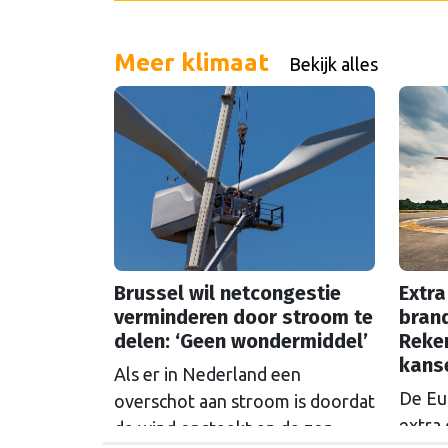
Meer klimaat
Bekijk alles
Brussel wil netcongestie
Extra
verminderen door stroom te
brand
delen: ‘Geen wondermiddel’
Reke
kans
Als er in Nederland een
De Eu
overschot aan stroom is doordat
extra 
de wind opsteekt en de zon