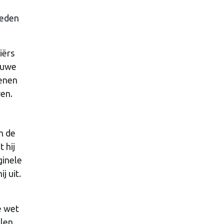
neden
iërs
euwe
kenen
ven.
n de
 hij
ginele
j uit.
e wet
llen