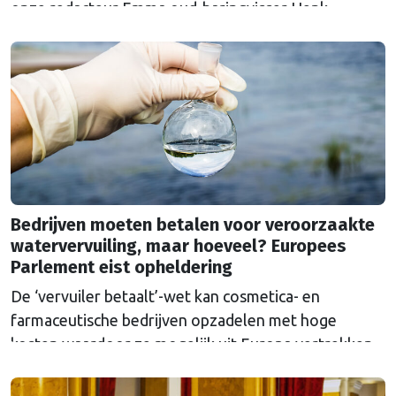
onze redacteur Emma oud-haringvisser Henk
Ammeraal in Scheveningen. De uitzending is nu terug
te kijken. In september volgen meer uitzendingen.
Bedrijven moeten betalen voor veroorzaakte
watervervuiling, maar hoeveel? Europees
Parlement eist opheldering
De ‘vervuiler betaalt’-wet kan cosmetica- en
farmaceutische bedrijven opzadelen met hoge
kosten waardoor ze mogelijk uit Europa vertrekken.
Europa wordt dan afhankelijk van medicijnen uit het
buitenland.