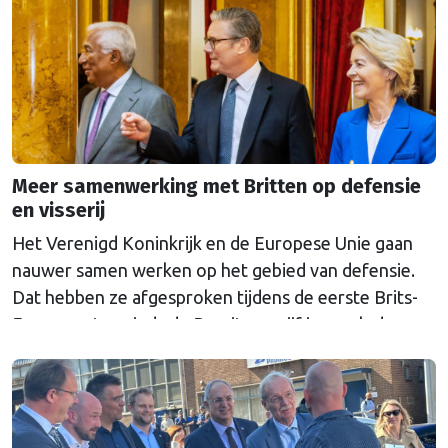
Meer samenwerking met Britten op defensie
en visserij
Het Verenigd Koninkrijk en de Europese Unie gaan
nauwer samen werken op het gebied van defensie.
Dat hebben ze afgesproken tijdens de eerste Brits-
Europese top sinds de Brexit van vijf jaar geleden.
Naast defensie werden ze het ook eens over visserij
en worden de regels voor de export van voedsel en
planten versoepeld. De Britse oppositie,
voorstanders van de Brexit, noemt de top spottend