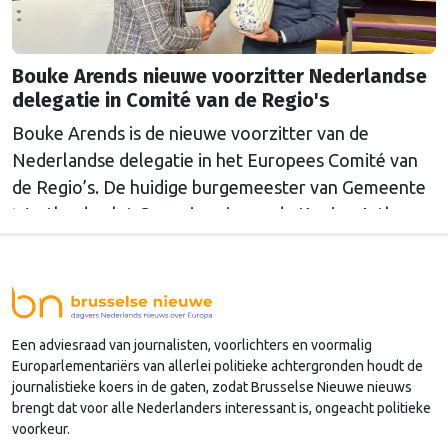
Bouke Arends nieuwe voorzitter Nederlandse
delegatie in Comité van de Regio's
Bouke Arends is de nieuwe voorzitter van de
Nederlandse delegatie in het Europees Comité van
de Regio’s. De huidige burgemeester van Gemeente
Westland volgt Commissaris van de Koning Arthur
van Dijk (Noord-Holland) op, die de voorzittersrol
sinds januari 2024 vervulde. Volgens Arends zijn de
Nederlandse regio’s behoorlijk succesvol in hun
lobby in Brussel, en dat komt vooral omdat …
Een adviesraad van journalisten, voorlichters en voormalig
Continued
Europarlementariërs van allerlei politieke achtergronden houdt de
journalistieke koers in de gaten, zodat Brusselse Nieuwe nieuws
brengt dat voor alle Nederlanders interessant is, ongeacht politieke
voorkeur.