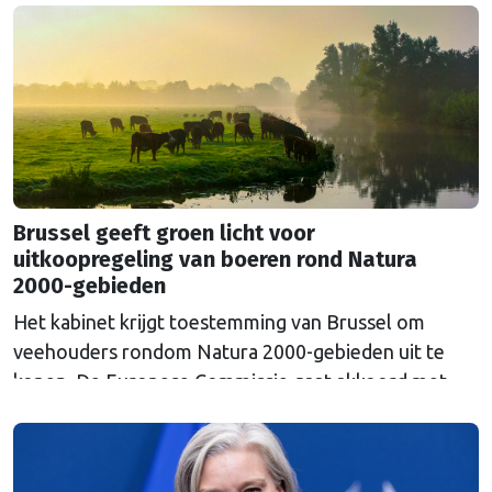
Euroclear parkeerde. De EU bevroor dat geld na de
Russische inval in Oekraïne. Het …
Continued
Brussel geeft groen licht voor
uitkoopregeling van boeren rond Natura
2000-gebieden
Het kabinet krijgt toestemming van Brussel om
veehouders rondom Natura 2000-gebieden uit te
kopen. De Europese Commissie gaat akkoord met
een uitkoopregeling van 715 miljoen euro.