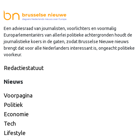
sinds januari 2024 vervulde. Volgens Arends zijn de
Nederlandse regio’s behoorlijk succesvol in hun
lobby in Brussel, en dat komt vooral omdat …
Een adviesraad van journalisten, voorlichters en voormalig
Continued
Europarlementariërs van allerlei politieke achtergronden houdt de
journalistieke koers in de gaten, zodat Brusselse Nieuwe nieuws
brengt dat voor alle Nederlanders interessant is, ongeacht politieke
voorkeur.
Redactiestatuut
Nieuws
Voorpagina
Politiek
Economie
Tech
Lifestyle