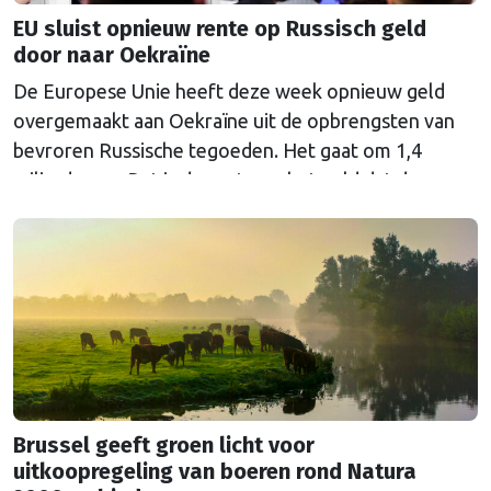
EU sluist opnieuw rente op Russisch geld
door naar Oekraïne
De Europese Unie heeft deze week opnieuw geld
overgemaakt aan Oekraïne uit de opbrengsten van
bevroren Russische tegoeden. Het gaat om 1,4
miljard euro. Dat is de rente op het geld dat de
Russische Centrale Bank ooit bij de Belgische bank
Euroclear parkeerde. De EU bevroor dat geld na de
Russische inval in Oekraïne. Het …
Continued
Brussel geeft groen licht voor
uitkoopregeling van boeren rond Natura