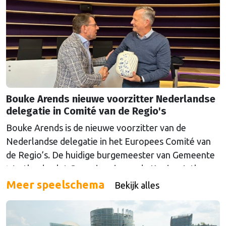
Bouke Arends nieuwe voorzitter Nederlandse
delegatie in Comité van de Regio's
Bouke Arends is de nieuwe voorzitter van de
Nederlandse delegatie in het Europees Comité van
de Regio’s. De huidige burgemeester van Gemeente
Westland volgt Commissaris van de Koning Arthur
van Dijk (Noord-Holland) op, die de voorzittersrol
Meer speelschema
Bekijk alles
sinds januari 2024 vervulde. Volgens Arends zijn de
Nederlandse regio’s behoorlijk succesvol in hun
lobby in Brussel, en dat komt vooral omdat …