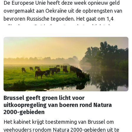
De Europese Unie heeft deze week opnieuw geld
overgemaakt aan Oekraïne uit de opbrengsten van
bevroren Russische tegoeden. Het gaat om 1,4
miljard euro. Dat is de rente op het geld dat de
Russische Centrale Bank ooit bij de Belgische bank
Euroclear parkeerde. De EU bevroor dat geld na de
Russische inval in Oekraïne. Het …
Continued
Brussel geeft groen licht voor
uitkoopregeling van boeren rond Natura
2000-gebieden
Het kabinet krijgt toestemming van Brussel om
veehouders rondom Natura 2000-gebieden uit te