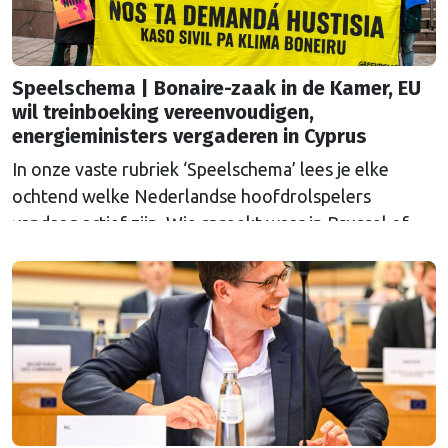
Speelschema | Bonaire-zaak in de Kamer, EU
wil treinboeking vereenvoudigen,
energieministers vergaderen in Cyprus
In onze vaste rubriek ‘Speelschema’ lees je elke
ochtend welke Nederlandse hoofdrolspelers
vandaag actief zijn. Wie spreekt waar in Brussel of
Straatsburg, en wat staat er in Nederland op de
agenda?