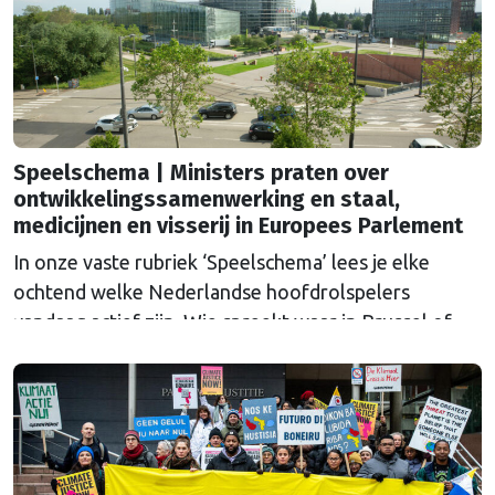
Continued
Speelschema | Ministers praten over
ontwikkelingssamenwerking en staal,
medicijnen en visserij in Europees Parlement
In onze vaste rubriek ‘Speelschema’ lees je elke
ochtend welke Nederlandse hoofdrolspelers
vandaag actief zijn. Wie spreekt waar in Brussel of
Straatsburg, en wat staat er in Nederland op de
agenda?