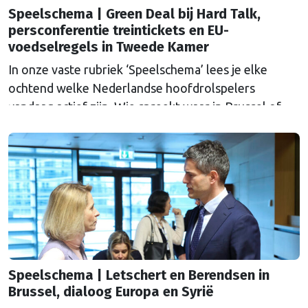
Speelschema | Green Deal bij Hard Talk,
persconferentie treintickets en EU-
voedselregels in Tweede Kamer
In onze vaste rubriek ‘Speelschema’ lees je elke
ochtend welke Nederlandse hoofdrolspelers
vandaag actief zijn. Wie spreekt waar in Brussel of
Straatsburg, en wat staat er in Nederland op de
agenda?
Speelschema | Letschert en Berendsen in
Brussel, dialoog Europa en Syrië