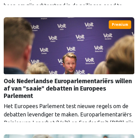
heen om zijn achterstand in de peilingen goed te
maken. Europarlementariër Tineke Strik wil met
eigen ogen zien of de verkiezingen eerlijk verlopen.
Premium
Ook Nederlandse Europarlementariërs willen
af van "saaie" debatten in Europees
Parlement
Het Europees Parlement test nieuwe regels om de
debatten levendiger te maken. Europarlementariërs
Reinier van Lanschot (Volt) en Sander Smit (BBB) zijn
twee van de zestig initiatiefnemers van het plan.