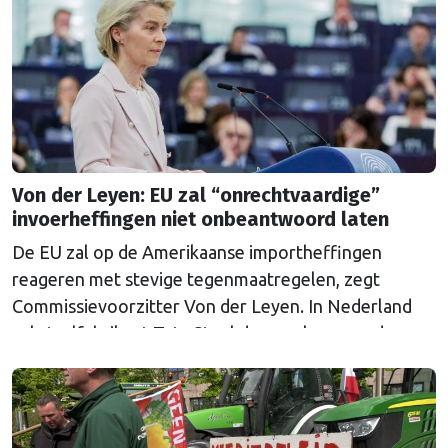
Von der Leyen: EU zal “onrechtvaardige”
invoerheffingen niet onbeantwoord laten
De EU zal op de Amerikaanse importheffingen
reageren met stevige tegenmaatregelen, zegt
Commissievoorzitter Von der Leyen. In Nederland
zal staalfabrikant Tata Steel de gevolgen van de
heffingen voelen. Minister van Buitenlandse Zaken
liet weten de maatregelen te betreuren.