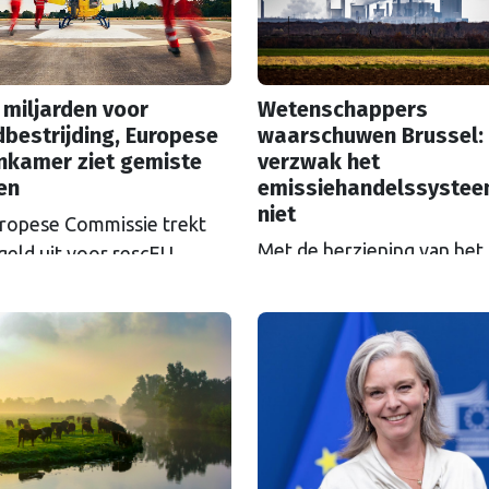
 miljarden voor
Wetenschappers
bestrijding, Europese
waarschuwen Brussel:
nkamer ziet gemiste
verzwak het
en
emissiehandelssyste
niet
ropese Commissie trekt
Met de herziening van het
geld uit voor rescEU,
Europese
el: het noodhulpfonds.
emissiehandelssysteem ET
at geld wordt niet altijd
zicht, groeien de klachten
goed uitgegeven, ziet de
de ‘koolstoftaks’. Zal ETS
ese Rekenkamer.
versoepeld worden? Als h
wetenschappers ligt, is da
grove fout.