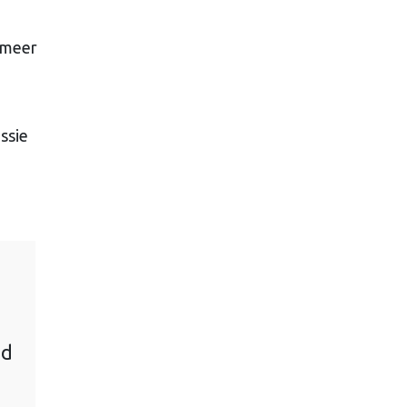
k meer
ssie
nd