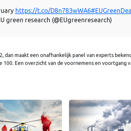
ruary
https://t.co/D8n783wWA6
#EUGreenDea
U green research (@EUgreenresearch)
22, dan maakt een onafhankelijk panel van experts beken
e 100. Een overzicht van de voornemens en voortgang v