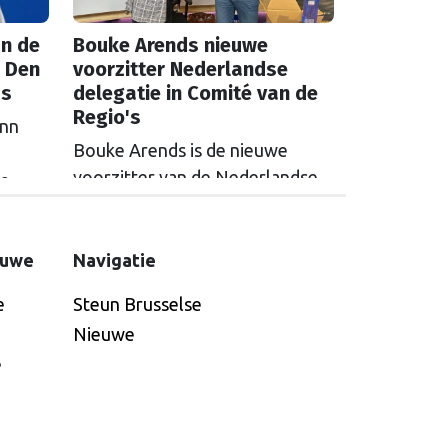
n de
Bouke Arends nieuwe
 Den
voorzitter Nederlandse
as
delegatie in Comité van de
Regio's
inn
Bouke Arends is de nieuwe
voorzitter van de Nederlandse
de
delegatie in het Europees
en
Comité van de Regio’s. De
huidige burgemeester van
euwe
Navigatie
Gemeente Westland volgt
e
Steun Brusselse
Commissaris van de
Nieuwe
Koning Arthur van Dijk (Noord-
e
Holland) op, die de
voorzittersrol sinds januari 2024
vervulde. Volgens Arends zijn de
Nederlandse regio’s behoorlijk