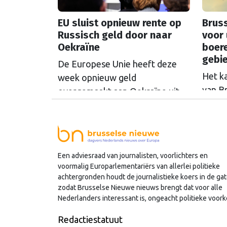
EU sluist opnieuw rente op
Bruss
Russisch geld door naar
voor 
Oekraïne
boer
gebi
De Europese Unie heeft deze
Het k
week opnieuw geld
van B
overgemaakt aan Oekraïne uit
rondo
de opbrengsten van bevroren
uit t
Russische tegoeden. Het gaat
Commi
om 1,4 miljard euro. Dat is de
een u
rente op het geld dat de
Een adviesraad van journalisten, voorlichters en
miljoe
Russische Centrale Bank ooit bij
voormalig Europarlementariërs van allerlei politieke
de Belgische bank Euroclear
achtergronden houdt de journalistieke koers in de gat
parkeerde. De EU bevroor dat
zodat Brusselse Nieuwe nieuws brengt dat voor alle
Nederlanders interessant is, ongeacht politieke voork
geld na de Russische inval in
Oekraïne. Het …
Continued
Redactiestatuut