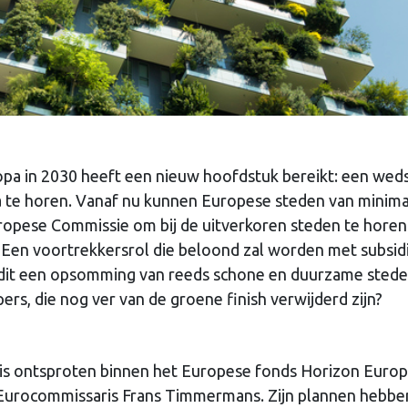
opa in 2030 heeft een nieuw hoofdstuk bereikt: een weds
a te horen. Vanaf nu kunnen Europese steden van minima
ropese Commissie om bij de uitverkoren steden te horen
 Een voortrekkersrol die beloond zal worden met subsidi
 dit een opsomming van reeds schone en duurzame stede
rs, die nog ver van de groene finish verwijderd zijn?
 is ontsproten binnen het Europese fonds Horizon Euro
n Eurocommissaris Frans Timmermans. Zijn plannen hebbe