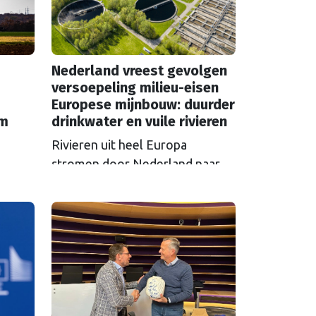
Nederland vreest gevolgen
versoepeling milieu-eisen
Europese mijnbouw: duurder
em
drinkwater en vuile rivieren
Rivieren uit heel Europa
stromen door Nederland naar
zee en nemen vervuiling mee.
S in
Als Brussel de milieu-eisen voor
 over
mijnbouwbedrijven versoepelt,
zijn het de Nederlandse
et aan
drinkwaterbedrijven die dat
t een
moeten oplossen.