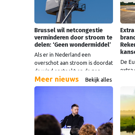
Brussel wil netcongestie
Extra
verminderen door stroom te
brand
delen: ‘Geen wondermiddel’
Reke
kans
Als er in Nederland een
De Eu
overschot aan stroom is doordat
extra 
de wind opsteekt en de zon
Meer nieuws
oftew
schijnt, loont het om die stroom
Bekijk alles
Maar d
te delen. Maar Europese
even 
plannen om dat mogelijk te
Europ
maken stuiten op kritiek.