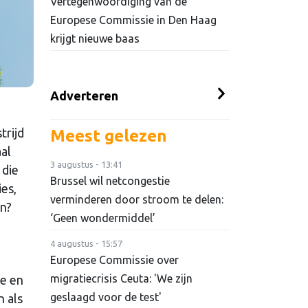
Vertegenwoordiging van de
Europese Commissie in Den Haag
krijgt nieuwe baas
Adverteren
trijd
Meest gelezen
al
3 augustus - 13:41
 die
Brussel wil netcongestie
es,
verminderen door stroom te delen:
n?
‘Geen wondermiddel’
4 augustus - 15:57
Europese Commissie over
migratiecrisis Ceuta: 'We zijn
pe en
geslaagd voor de test'
n als