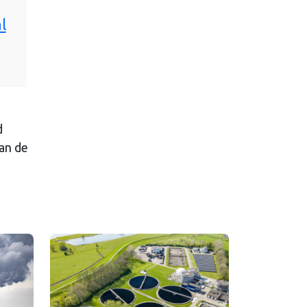
l
d
an de