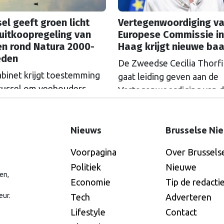
el geeft groen licht
Vertegenwoordiging va
uitkoopregeling van
Europese Commissie in
en rond Natura 2000-
Haag krijgt nieuwe ba
eden
De Zweedse Cecilia Thorf
abinet krijgt toestemming
gaat leiding geven aan de
russel om veehouders
Vertegenwoordiging van 
m Natura 2000-gebieden
Europese Commissie in D
e kopen. De Europese
Haag.
ssie gaat akkoord met
Nieuws
Brusselse Ni
itkoopregeling van 715
Voorpagina
Over Brussels
n euro.
Politiek
Nieuwe
en,
Economie
Tip de redacti
eur.
Tech
Adverteren
Lifestyle
Contact