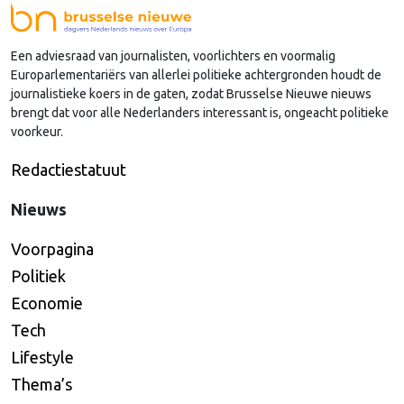
Zaken, en hoe kan je daar als Kamerlid werk van
maken? Onze columnist Mendeltje van Keulen
Een adviesraad van journalisten, voorlichters en voormalig
(cartoon) schreef er een handboek over, dat deze
Europarlementariërs van allerlei politieke achtergronden houdt de
week wordt gepresenteerd in Den Haag.
journalistieke koers in de gaten, zodat Brusselse Nieuwe nieuws
brengt dat voor alle Nederlanders interessant is, ongeacht politieke
voorkeur.
Redactiestatuut
Nieuws
Voorpagina
Politiek
Economie
Tech
Lifestyle
Thema’s