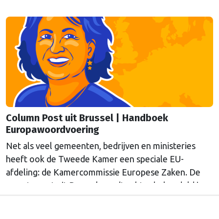
expertbriefing, af. Columnist Mendeltje van Keulen is
kritisch.
Column Post uit Brussel | Handboek
Europawoordvoering
Net als veel gemeenten, bedrijven en ministeries
heeft ook de Tweede Kamer een speciale EU-
afdeling: de Kamercommissie Europese Zaken. De
meeste post uit Brussel wordt echter behandeld in
andere afdelingen, of: Kamercommissies. Wat blijft
er dan over voor de Kamercommissie Europese