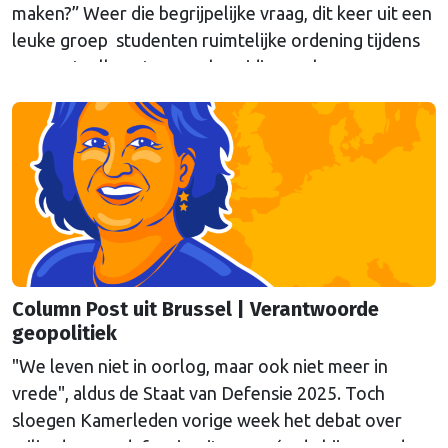
maken?” Weer die begrijpelijke vraag, dit keer uit een
leuke groep studenten ruimtelijke ordening tijdens
een gastcollege ter voorbereiding op hun
werkbezoek aan Brussel. Eén poging tot antwoord
van onze columnist Mendeltje van Keulen (cartoon)
aan de hand van twee stapeltjes “Brusselse post” van
deze week.
Column Post uit Brussel | Verantwoorde
geopolitiek
"We leven niet in oorlog, maar ook niet meer in
vrede", aldus de Staat van Defensie 2025. Toch
sloegen Kamerleden vorige week het debat over
miljarden aan defensie-uitgaven, én de bijpassende