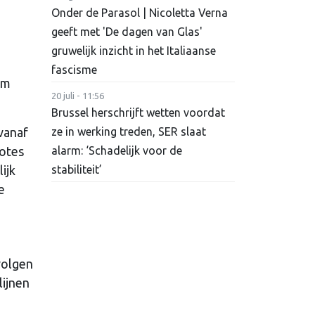
Onder de Parasol | Nicoletta Verna
geeft met 'De dagen van Glas'
gruwelijk inzicht in het Italiaanse
fascisme
om
20 juli - 11:56
Brussel herschrijft wetten voordat
 vanaf
ze in werking treden, SER slaat
uotes
alarm: ‘Schadelijk voor de
ijk
stabiliteit’
e
volgen
lijnen