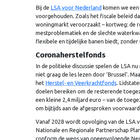
Bij de
LSA voor Nederland
komen we een p
voorgehouden. Zoals het fiscale beleid d
woningmarkt veroorzaakt – kortweg: de r
mestproblematiek en de slechte waterkwali
flexibele en tijdelijke banen biedt, zond
Coronaherstelfonds
In de politieke discussie spelen de LSA nu 
niet graag de les lezen door ‘Brussel’. Ma
het
Herstel- en Veerkrachtfonds
. Lidstat
doelen bereiken om de resterende toegez
een kleine 2,4 miljard euro – van de toege
om bijtijds aan de afgesproken voorwaard
Vanaf 2028 wordt opvolging van de LSA v
Nationale en Regionale Partnerschap Plan
conform de wens van opeenvolgende Neder