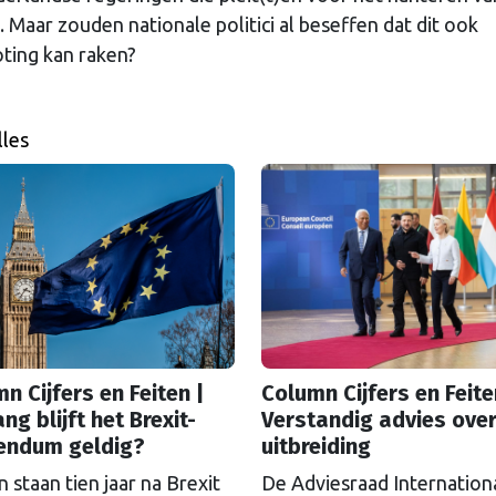
Maar zouden nationale politici al beseffen dat dit ook
ting kan raken?
lles
n Cijfers en Feiten |
Column Cijfers en Feite
ng blijft het Brexit-
Verstandig advies over
rendum geldig?
uitbreiding
n staan tien jaar na Brexit
De Adviesraad Internation