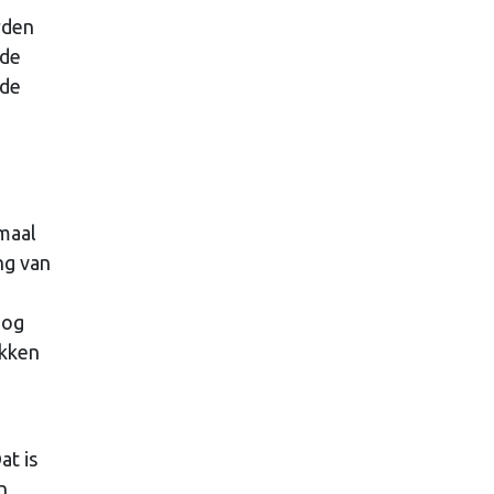
rden
 de
 de
nmaal
ng van
n
nog
ukken
at is
n