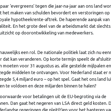
aar ‘evergreens’ tegen die jaar-na-jaar aan ons land wo
at het maken van schulden bevordert en verstoringen op
oyale hypotheekrente-aftrek. De haperende aanpak van
teit. En het grote deel van de arbeidsmarkt dat slechts
er uitzicht op doorontwikkeling van medewerkers.
nauwelijks een rol. De nationale politiek laat zich nu ee
ar dat kan veranderen. Op korte termijn speelt de afsluiti
en moeten voor 31 augustus as. alle gestelde mijlpalen e
egde middelen te ontvangen. Voor Nederland staat er 
zegde 5,4 miljard euro – op het spel. Gaat het ons land l
en te voldoen en deze miljarden binnen te halen?
oorwaarde voor betalingen uit de EU-begroting via de
nen. Dan gaat het negeren van LSA direct geld kosten. D
landse regeringen die pleit(t)en voor het hanteren va