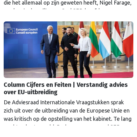
die het allemaal op zijn geweten heeft, Nigel Farage,
aan kop in de peilingen. Oud SER-hoofdeconoom
Marko Bos duikt in zijn column in deze paradox.
Column Cijfers en Feiten | Verstandig advies
over EU-uitbreiding
De Adviesraad Internationale Vraagstukken sprak
zich uit over de uitbreiding van de Europese Unie en
was kritisch op de opstelling van het kabinet. Te lang
wachten kosten geld. Reden voor voor oud SER-
hoofdeconoom Marko Bos om er in te duiken.