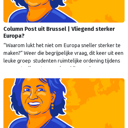
Column Post uit Brussel | Vliegend sterker
Europa?
“Waarom lukt het niet om Europa sneller sterker te
maken?” Weer die begrijpelijke vraag, dit keer uit een
leuke groep studenten ruimtelijke ordening tijdens
een gastcollege ter voorbereiding op hun
werkbezoek aan Brussel. Eén poging tot antwoord
van onze columnist Mendeltje van Keulen (cartoon)
aan de hand van twee stapeltjes “Brusselse post” van
deze week.