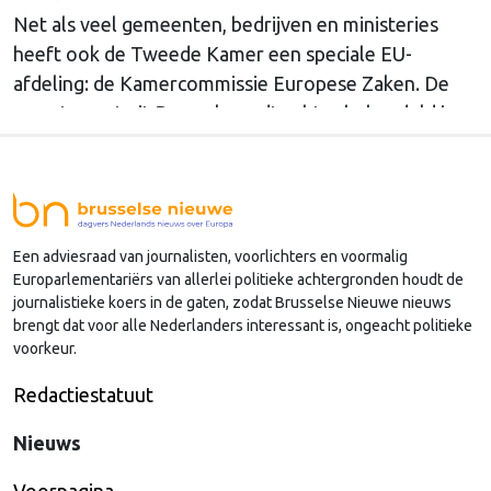
Net als veel gemeenten, bedrijven en ministeries
heeft ook de Tweede Kamer een speciale EU-
afdeling: de Kamercommissie Europese Zaken. De
meeste post uit Brussel wordt echter behandeld in
andere afdelingen, of: Kamercommissies. Wat blijft
er dan over voor de Kamercommissie Europese
Zaken, en hoe kan je daar als Kamerlid werk van
maken? Onze columnist Mendeltje van Keulen
Een adviesraad van journalisten, voorlichters en voormalig
(cartoon) schreef er een handboek over, dat deze
Europarlementariërs van allerlei politieke achtergronden houdt de
week wordt gepresenteerd in Den Haag.
journalistieke koers in de gaten, zodat Brusselse Nieuwe nieuws
brengt dat voor alle Nederlanders interessant is, ongeacht politieke
voorkeur.
Redactiestatuut
Nieuws