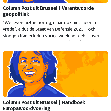
Column Post uit Brussel | Verantwoorde
geopolitiek
"We leven niet in oorlog, maar ook niet meer in
vrede", aldus de Staat van Defensie 2025. Toch
sloegen Kamerleden vorige week het debat over
miljarden aan defensie-uitgaven, én de bijpassende
expertbriefing, af. Columnist Mendeltje van Keulen is
kritisch.
Column Post uit Brussel | Handboek
Europawoordvoering