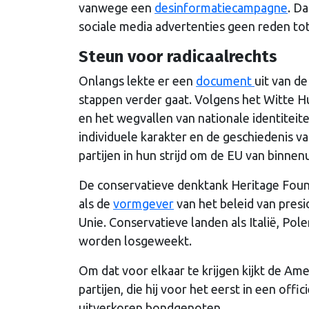
vanwege een
desinformatiecampagne
. Da
sociale media advertenties geen reden to
Steun voor radicaalrechts
Onlangs lekte er een
document
uit van d
stappen verder gaat. Volgens het Witte Hu
en het wegvallen van nationale identiteite
individuele karakter en de geschiedenis v
partijen in hun strijd om de EU van binnen
De conservatieve denktank Heritage Foun
als de
vormgever
van het beleid van presi
Unie. Conservatieve landen als Italië, Po
worden losgeweekt.
Om dat voor elkaar te krijgen kijkt de Am
partijen, die hij voor het eerst in een offi
uitverkoren bondgenoten.