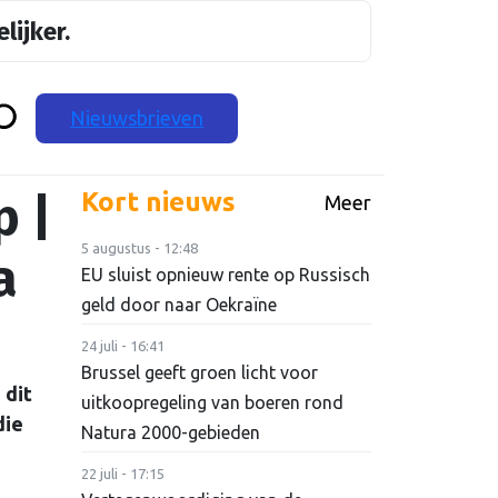
lijker.
Nieuwsbrieven
p |
Kort nieuws
Meer
5 augustus - 12:48
a
EU sluist opnieuw rente op Russisch
geld door naar Oekraïne
24 juli - 16:41
Brussel geeft groen licht voor
 dit
uitkoopregeling van boeren rond
die
Natura 2000-gebieden
22 juli - 17:15