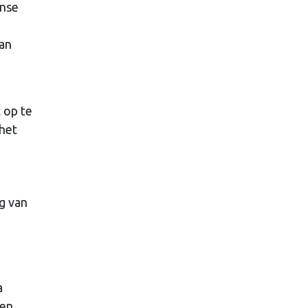
anse
van
 op te
 het
g van
a
 en