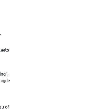
,
laats
ing”,
nigde
.
au of