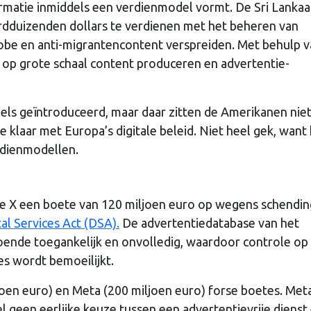
formatie inmiddels een verdienmodel vormt. De Sri Lanka
rdduizenden dollars te verdienen met het beheren van
ofobe en anti-migrantencontent verspreiden. Met behulp 
en op grote schaal content produceren en advertentie-
els geïntroduceerd, maar daar zitten de Amerikanen niet
je klaar met Europa’s digitale beleid. Niet heel gek, want
erdienmodellen.
 X een boete van 120 miljoen euro op wegens schendin
tal Services Act (DSA).
De advertentiedatabase van het
oende toegankelijk en onvolledig, waardoor controle op
s wordt bemoeilijkt.
joen euro) en Meta (200 miljoen euro) forse boetes. Met
 geen eerlijke keuze tussen een advertentievrije dienst