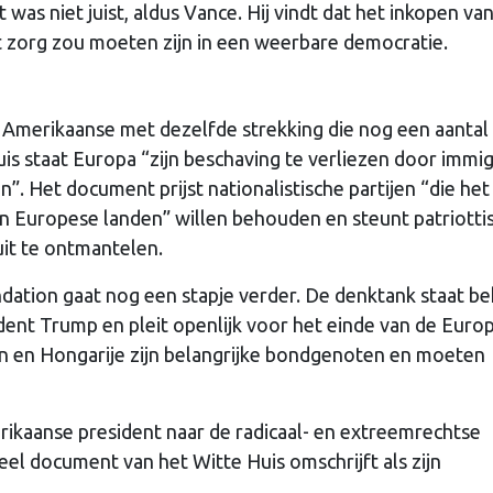
t was niet juist, aldus Vance. Hij vindt dat het inkopen va
t zorg zou moeten zijn in een weerbare democratie.
e Amerikaanse met dezelfde strekking die nog een aantal
is staat Europa “zijn beschaving te verliezen door immig
n”. Het document prijst nationalistische partijen “die het
an Europese landen” willen behouden en steunt patriotti
uit te ontmantelen.
dation gaat nog een stapje verder. De denktank staat b
dent Trump en pleit openlijk voor het einde van de Euro
len en Hongarije zijn belangrijke bondgenoten en moeten
erikaanse president naar de radicaal- en extreemrechtse
cieel document van het Witte Huis omschrijft als zijn