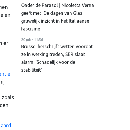
Onder de Parasol | Nicoletta Verna
amen
geeft met 'De dagen van Glas'
he en
gruwelijk inzicht in het Italiaanse
fascisme
20 juli - 11:56
m er
Brussel herschrijft wetten voordat
ze in werking treden, SER slaat
alarm: ‘Schadelijk voor de
stabiliteit’
entie
ij
 zoals
uden
laard