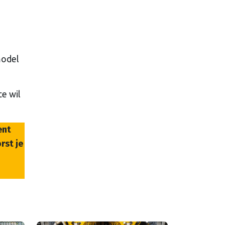
model
e wil
ent
rst je