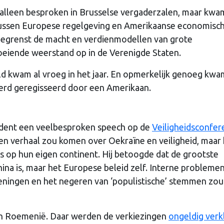
er alleen besproken in Brusselse vergaderzalen, maar kw
 tussen Europese regelgeving en Amerikaanse economisc
begrenst de macht en verdienmodellen van grote
oeiende weerstand op in de Verenigde Staten.
d kwam al vroeg in het jaar. En opmerkelijk genoeg kwa
erd geregisseerd door een Amerikaan.
sident een veelbesproken speech op de
Veiligheidsconfer
en verhaal zou komen over Oekraïne en veiligheid, maar h
rs op hun eigen continent. Hij betoogde dat de grootste
ina is, maar het Europese beleid zelf. Interne problemen
eningen en het negeren van ‘populistische’ stemmen zo
in Roemenië. Daar werden de verkiezingen
ongeldig verk