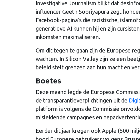
Investigative Journalism blijkt dat desin
influencer Geeth Sooriyapura zegt honde
Facebook-pagina’s die racistische, islam
generatieve AI kunnen hij en zijn cursist
inkomsten maximaliseren.
Om dit tegen te gaan zijn de Europese reg
wachten. In Silicon Valley zijn ze een beet
beleid stelt grenzen aan hun macht en v
Boetes
Deze maand legde de Europese Commissie
de transparantieverplichtingen uit de
Digi
platform is volgens de Commissie onvold
misleidende campagnes en nepadvertentie
Eerder dit jaar kregen ook Apple (500 mil
bood Europese gebruikers volgens Brussel