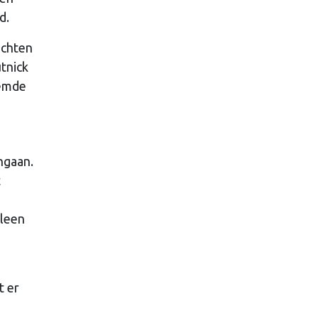
d.
echten
tnick
oemde
ngaan.
t
lleen
t er