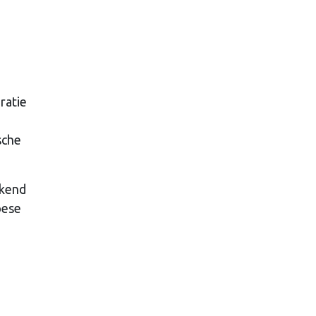
n
ratie
sche
ekend
pese