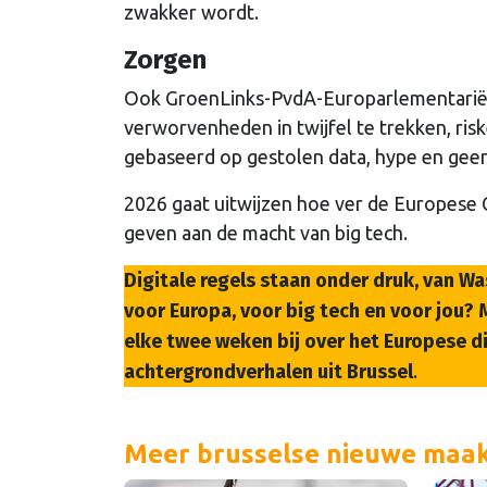
zwakker wordt.
Zorgen
Ook GroenLinks-PvdA-Europarlementariër 
verworvenheden in twijfel te trekken, ris
gebaseerd op gestolen data, hype en geen
2026 gaat uitwijzen hoe ver de Europese 
geven aan de macht van big tech.
Digitale regels staan onder druk, van Wa
voor Europa, voor big tech en voor jou?
elke twee weken bij over het Europese di
achtergrondverhalen uit Brussel
.
Meer brusselse nieuwe maak