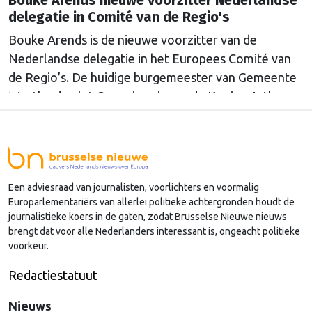
delegatie in Comité van de Regio's
Bouke Arends is de nieuwe voorzitter van de
Nederlandse delegatie in het Europees Comité van
de Regio’s. De huidige burgemeester van Gemeente
Westland volgt Commissaris van de Koning Arthur
van Dijk (Noord-Holland) op, die de voorzittersrol
sinds januari 2024 vervulde. Volgens Arends zijn de
Nederlandse regio’s behoorlijk succesvol in hun
lobby in Brussel, en dat komt vooral omdat …
Een adviesraad van journalisten, voorlichters en voormalig
Continued
Europarlementariërs van allerlei politieke achtergronden houdt de
journalistieke koers in de gaten, zodat Brusselse Nieuwe nieuws
brengt dat voor alle Nederlanders interessant is, ongeacht politieke
voorkeur.
Redactiestatuut
Nieuws