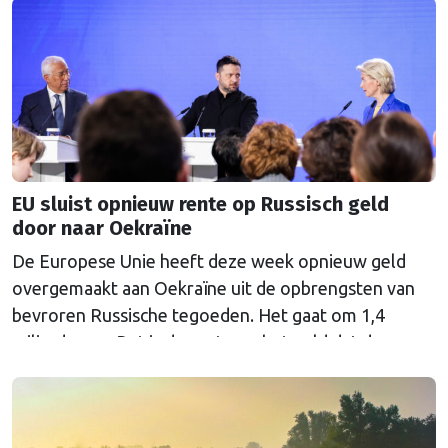
EU sluist opnieuw rente op Russisch geld
door naar Oekraïne
De Europese Unie heeft deze week opnieuw geld
overgemaakt aan Oekraïne uit de opbrengsten van
bevroren Russische tegoeden. Het gaat om 1,4
miljard euro. Dat is de rente op het geld dat de
Russische Centrale Bank ooit bij de Belgische bank
Euroclear parkeerde. De EU bevroor dat geld na de
Russische inval in Oekraïne. Het …
Continued