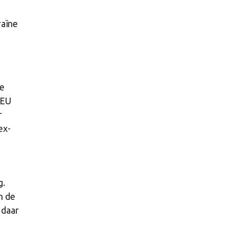
raïne
de
 EU
r
ex-
g.
n de
 daar