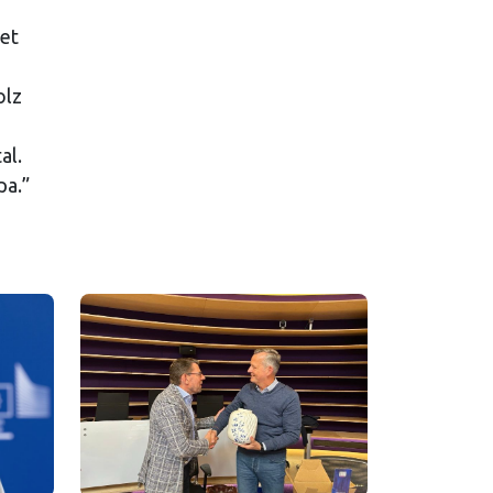
het
olz
al.
pa.”