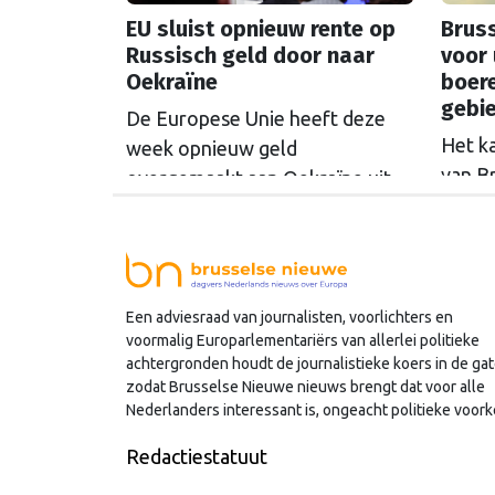
EU sluist opnieuw rente op
Bruss
Russisch geld door naar
voor 
Oekraïne
boer
gebi
De Europese Unie heeft deze
Het k
week opnieuw geld
van B
overgemaakt aan Oekraïne uit
rondo
de opbrengsten van bevroren
uit t
Russische tegoeden. Het gaat
Commi
om 1,4 miljard euro. Dat is de
een u
rente op het geld dat de
Een adviesraad van journalisten, voorlichters en
miljoe
Russische Centrale Bank ooit bij
voormalig Europarlementariërs van allerlei politieke
de Belgische bank Euroclear
achtergronden houdt de journalistieke koers in de gat
parkeerde. De EU bevroor dat
zodat Brusselse Nieuwe nieuws brengt dat voor alle
Nederlanders interessant is, ongeacht politieke voork
geld na de Russische inval in
Oekraïne. Het …
Continued
Redactiestatuut