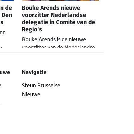
n de
Bouke Arends nieuwe
 Den
voorzitter Nederlandse
as
delegatie in Comité van de
Regio's
inn
Bouke Arends is de nieuwe
voorzitter van de Nederlandse
de
delegatie in het Europees
en
Comité van de Regio’s. De
huidige burgemeester van
euwe
Navigatie
Gemeente Westland volgt
e
Steun Brusselse
Commissaris van de
Nieuwe
Koning Arthur van Dijk (Noord-
e
Holland) op, die de
voorzittersrol sinds januari 2024
vervulde. Volgens Arends zijn de
Nederlandse regio’s behoorlijk