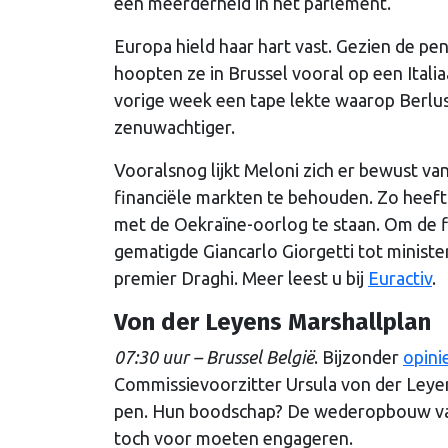
een meerderheid in het parlement.
Europa hield haar hart vast. Gezien de pe
hoopten ze in Brussel vooral op een Itali
vorige week een tape lekte waarop Berlus
zenuwachtiger.
Vooralsnog lijkt Meloni zich er bewust va
financiële markten te behouden. Zo heeft
met de Oekraïne-oorlog te staan. Om de f
gematigde Giancarlo Giorgetti tot minis
premier Draghi. Meer leest u bij
Euractiv
.
Von der Leyens Marshallplan
07:30 uur – Brussel België
. Bijzonder
opini
Commissievoorzitter Ursula von der Leyen
pen. Hun boodschap? De wederopbouw va
toch voor moeten engageren.