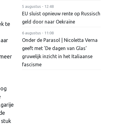
5 augustus - 12:48
EU sluist opnieuw rente op Russisch
geld door naar Oekraïne
k te
6 augustus - 11:08
maar
Onder de Parasol | Nicoletta Verna
geeft met 'De dagen van Glas'
 meer
gruwelijk inzicht in het Italiaanse
fascisme
nog
e
garije
de
 stuk