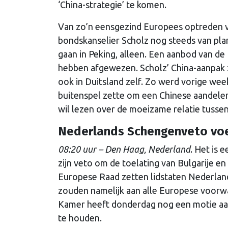
‘China-strategie’ te komen.
Van zo’n eensgezind Europees optreden va
bondskanselier Scholz nog steeds van pl
gaan in Peking, alleen. Een aanbod van d
hebben afgewezen. Scholz’ China-aanpak z
ook in Duitsland zelf. Zo werd vorige week
buitenspel zette om een Chinese aandele
wil lezen over de moeizame relatie tussen
Nederlands Schengenveto voe
08:20 uur – Den Haag, Nederland
. Het is 
zijn veto om de toelating van Bulgarije 
Europese Raad zetten lidstaten Nederland
zouden namelijk aan alle Europese voor
Kamer heeft donderdag nog een motie aan
te houden.