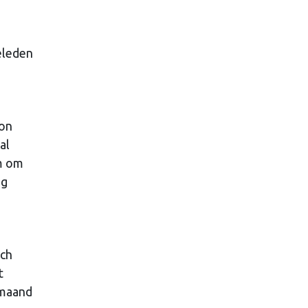
eleden
son
al
em om
ig
och
t
 maand