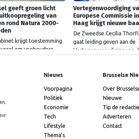
el geeft groen licht
Vertegenwoordiging va
uitkoopregeling van
Europese Commissie in
en rond Natura 2000-
Haag krijgt nieuwe ba
eden
De Zweedse Cecilia Thorf
abinet krijgt toestemming
gaat leiding geven aan de
russel om veehouders
Vertegenwoordiging van 
m Natura 2000-gebieden
Europese Commissie in D
e kopen. De Europese
Haag.
ssie gaat akkoord met
Nieuws
Brusselse Ni
itkoopregeling van 715
Voorpagina
Over Brussels
n euro.
Politiek
Nieuwe
en,
Economie
Tip de redacti
eur.
Tech
Adverteren
Lifestyle
Contact
Thema’s