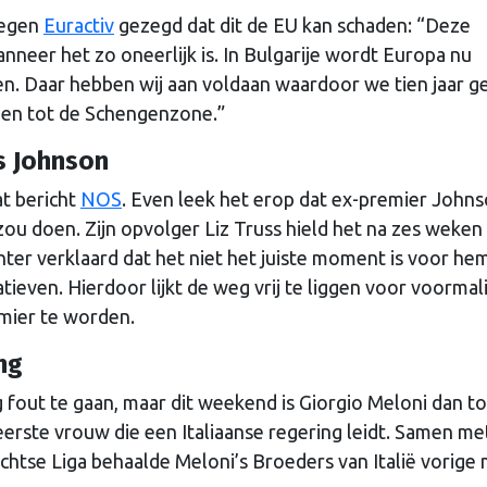
tegen
Euractiv
gezegd dat dit de EU kan schaden: “Deze
nneer het zo oneerlijk is. In Bulgarije wordt Europa nu
n. Daar hebben wij aan voldaan waardoor we tien jaar g
den tot de Schengenzone.”
s Johnson
at bericht
NOS
. Even leek het erop dat ex-premier John
u doen. Zijn opvolger Liz Truss hield het na zes weken 
er verklaard dat het niet het juiste moment is voor h
ieven. Hierdoor lijkt de weg vrij te liggen voor voormal
emier te worden.
ng
g fout te gaan, maar dit weekend is Giorgio Meloni dan t
eerste vrouw die een Italiaanse regering leidt. Samen me
echtse Liga behaalde Meloni’s Broeders van Italië vorige