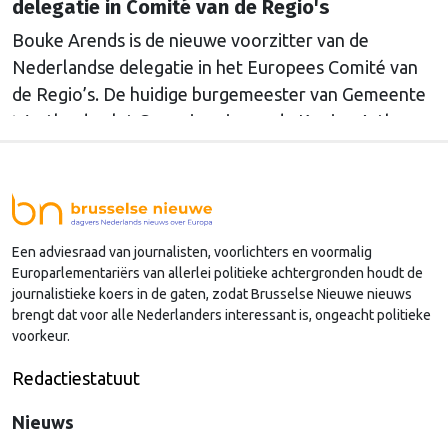
delegatie in Comité van de Regio's
Bouke Arends is de nieuwe voorzitter van de
Nederlandse delegatie in het Europees Comité van
de Regio’s. De huidige burgemeester van Gemeente
Westland volgt Commissaris van de Koning Arthur
van Dijk (Noord-Holland) op, die de voorzittersrol
sinds januari 2024 vervulde. Volgens Arends zijn de
Nederlandse regio’s behoorlijk succesvol in hun
lobby in Brussel, en dat komt vooral omdat …
Een adviesraad van journalisten, voorlichters en voormalig
Continued
Europarlementariërs van allerlei politieke achtergronden houdt de
journalistieke koers in de gaten, zodat Brusselse Nieuwe nieuws
brengt dat voor alle Nederlanders interessant is, ongeacht politieke
voorkeur.
Redactiestatuut
Nieuws