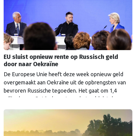
EU sluist opnieuw rente op Russisch geld
door naar Oekraïne
De Europese Unie heeft deze week opnieuw geld
overgemaakt aan Oekraïne uit de opbrengsten van
bevroren Russische tegoeden. Het gaat om 1,4
miljard euro. Dat is de rente op het geld dat de
Russische Centrale Bank ooit bij de Belgische bank
Euroclear parkeerde. De EU bevroor dat geld na de
Russische inval in Oekraïne. Het …
Continued