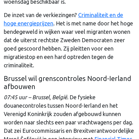
woensdag beschikbaar is.
De inzet van de verkiezingen?
Criminaliteit en de
hoge energieprijzen
. Het is met name door het hoge
bendegeweld in wijken waar veel migranten wonen
dat de uiterst rechtste Zweden Democraten zeer
goed gescoord hebben. Zij pleitten voor een
migratiestop en een hard optreden tegen de
criminaliteit.
Brussel wil grenscontroles Noord-Ierland
afbouwen
07:45 uur – Brussel, België.
De fysieke
douanecontroles tussen Noord-Ierland en het
Verenigd Koninkrijk zouden afgebouwd kunnen
worden naar slechts een paar vrachtwagens per dag.
Dat zei Eurocommissaris en Brexitverantwoordelijke
Maroš Šefčovič in een interview met
Financial Times
.