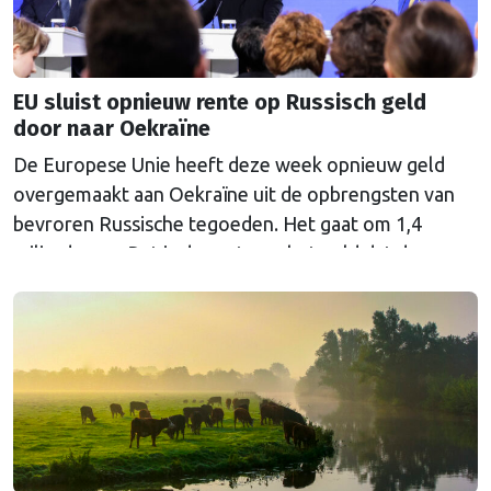
EU sluist opnieuw rente op Russisch geld
door naar Oekraïne
De Europese Unie heeft deze week opnieuw geld
overgemaakt aan Oekraïne uit de opbrengsten van
bevroren Russische tegoeden. Het gaat om 1,4
miljard euro. Dat is de rente op het geld dat de
Russische Centrale Bank ooit bij de Belgische bank
Euroclear parkeerde. De EU bevroor dat geld na de
Russische inval in Oekraïne. Het …
Continued