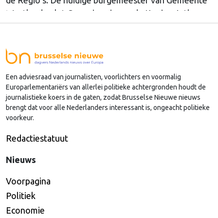
Westland volgt Commissaris van de Koning Arthur
van Dijk (Noord-Holland) op, die de voorzittersrol
sinds januari 2024 vervulde. Volgens Arends zijn de
Nederlandse regio’s behoorlijk succesvol in hun
lobby in Brussel, en dat komt vooral omdat …
Een adviesraad van journalisten, voorlichters en voormalig
Continued
Europarlementariërs van allerlei politieke achtergronden houdt de
journalistieke koers in de gaten, zodat Brusselse Nieuwe nieuws
brengt dat voor alle Nederlanders interessant is, ongeacht politieke
voorkeur.
Redactiestatuut
Nieuws
Voorpagina
Politiek
Economie