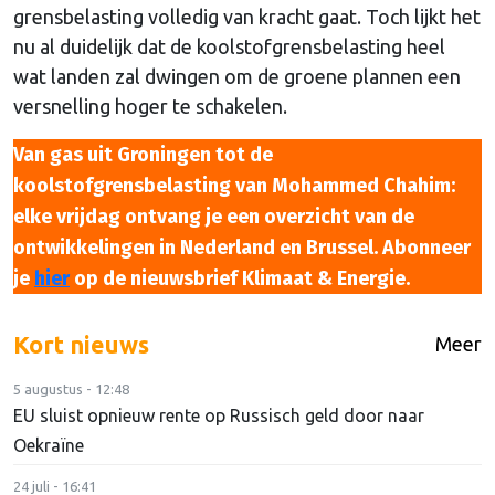
grensbelasting volledig van kracht gaat. Toch lijkt het
nu al duidelijk dat de koolstofgrensbelasting heel
wat landen zal dwingen om de groene plannen een
versnelling hoger te schakelen.
Van gas uit Groningen tot de
koolstofgrensbelasting van Mohammed Chahim:
elke vrijdag ontvang je een overzicht van de
ontwikkelingen in Nederland en Brussel. Abonneer
je
hier
op de nieuwsbrief Klimaat & Energie.
Kort nieuws
Meer
5 augustus - 12:48
EU sluist opnieuw rente op Russisch geld door naar
Oekraïne
24 juli - 16:41