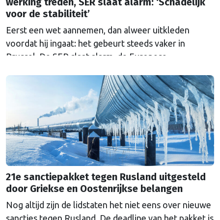
werking treden, SER slaat alarm: ‘Schadelijk
voor de stabiliteit’
Eerst een wet aannemen, dan alweer uitkleden
voordat hij ingaat: het gebeurt steeds vaker in
Brussel. De SER slaat alarm, de Europese
Ombudsman ook. Wat is er mis met hoe Europa
wetten maakt?
21e sanctiepakket tegen Rusland uitgesteld
door Griekse en Oostenrijkse belangen
Nog altijd zijn de lidstaten het niet eens over nieuwe
sancties tegen Rusland. De deadline van het pakket is