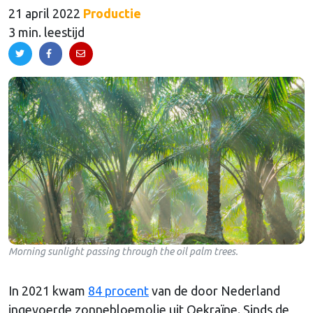
21 april 2022
Productie
3 min. leestijd
Morning sunlight passing through the oil palm trees.
In 2021 kwam
84 procent
van de door Nederland
ingevoerde zonnebloemolie uit Oekraïne. Sinds de