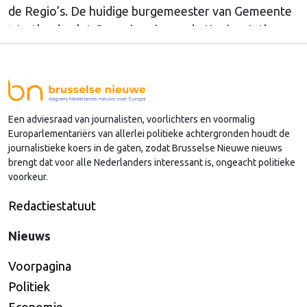
de Regio’s. De huidige burgemeester van Gemeente
Westland volgt Commissaris van de Koning Arthur
van Dijk (Noord-Holland) op, die de voorzittersrol
sinds januari 2024 vervulde. Volgens Arends zijn de
Nederlandse regio’s behoorlijk succesvol in hun
lobby in Brussel, en dat komt vooral omdat …
Een adviesraad van journalisten, voorlichters en voormalig
Continued
Europarlementariërs van allerlei politieke achtergronden houdt de
journalistieke koers in de gaten, zodat Brusselse Nieuwe nieuws
brengt dat voor alle Nederlanders interessant is, ongeacht politieke
voorkeur.
Redactiestatuut
Nieuws
Voorpagina
Politiek