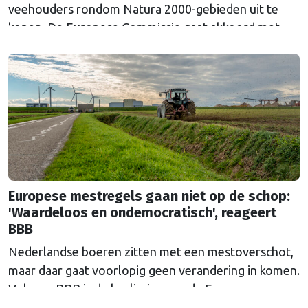
veehouders rondom Natura 2000-gebieden uit te
kopen. De Europese Commissie gaat akkoord met
een uitkoopregeling van 715 miljoen euro.
Europese mestregels gaan niet op de schop:
'Waardeloos en ondemocratisch', reageert
BBB
Nederlandse boeren zitten met een mestoverschot,
maar daar gaat voorlopig geen verandering in komen.
Volgens BBB is de beslissing van de Europese
Commissie ondemocratisch.