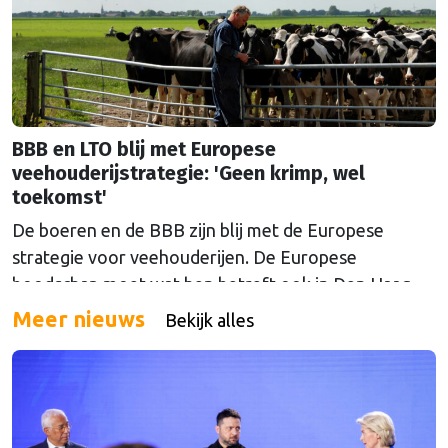
BBB en LTO blij met Europese
veehouderijstrategie: 'Geen krimp, wel
toekomst'
De boeren en de BBB zijn blij met de Europese
strategie voor veehouderijen. De Europese
boodschap moet wat hen betreft ook in Den Haag
doordringen.
Meer nieuws
Bekijk alles