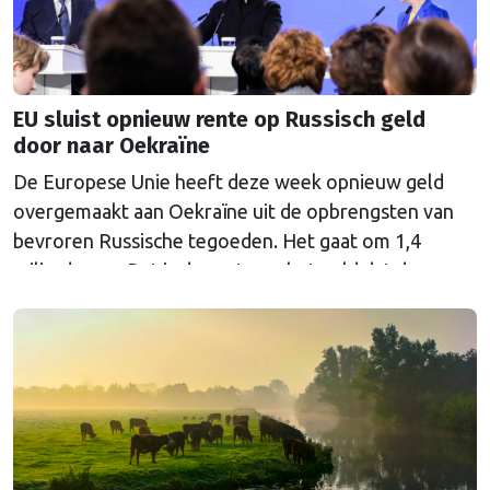
EU sluist opnieuw rente op Russisch geld
door naar Oekraïne
De Europese Unie heeft deze week opnieuw geld
overgemaakt aan Oekraïne uit de opbrengsten van
bevroren Russische tegoeden. Het gaat om 1,4
miljard euro. Dat is de rente op het geld dat de
Russische Centrale Bank ooit bij de Belgische bank
Euroclear parkeerde. De EU bevroor dat geld na de
Russische inval in Oekraïne. Het …
Continued