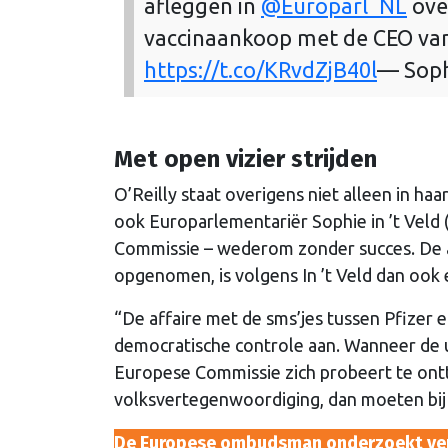
afleggen in
@Europarl_NL
ove
vaccinaankoop met de CEO van
https://t.co/KRvdZjB40l
— Soph
Met open vizier strijden
O’Reilly staat overigens niet alleen in haa
ook Europarlementariër Sophie in ’t Vel
Commissie – wederom zonder succes. De a
opgenomen, is volgens In ’t Veld dan ook e
“De affaire met de sms’jes tussen Pfizer
democratische controle aan. Wanneer de ui
Europese Commissie zich probeert te ont
volksvertegenwoordiging, dan moeten bij d
De Europese ombudsman onderzoekt vers