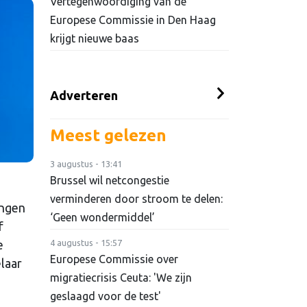
Vertegenwoordiging van de
Europese Commissie in Den Haag
krijgt nieuwe baas
Adverteren
Meest gelezen
3 augustus - 13:41
Brussel wil netcongestie
verminderen door stroom te delen:
angen
‘Geen wondermiddel’
f
e
4 augustus - 15:57
Europese Commissie over
laar
migratiecrisis Ceuta: 'We zijn
geslaagd voor de test'