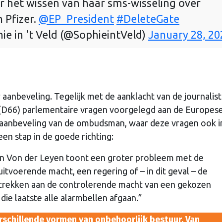
r het wissen van haar sms-wisseling over
 Pfizer.
@EP_President
#DeleteGate
ie in 't Veld (@SophieintVeld)
January 28, 20
r aanbeveling. Tegelijk met de aanklacht van de journalis
d (D66) parlementaire vragen voorgelegd aan de Europes
anbeveling van de ombudsman, waar deze vragen ook in
en stap in de goede richting:
 en Von der Leyen toont een groter probleem met de
tvoerende macht, een regering of – in dit geval – de
trekken aan de controlerende macht van een gekozen
ie laatste alle alarmbellen afgaan.”
chillende vormen van onbehoorlijk bestuur. Van