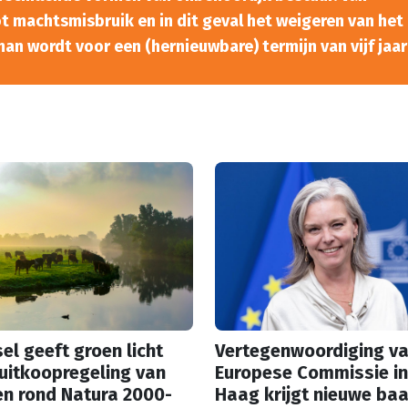
t machtsmisbruik en in dit geval het weigeren van het
n wordt voor een (hernieuwbare) termijn van vijf jaar
el geeft groen licht
Vertegenwoordiging va
uitkoopregeling van
Europese Commissie in
en rond Natura 2000-
Haag krijgt nieuwe ba