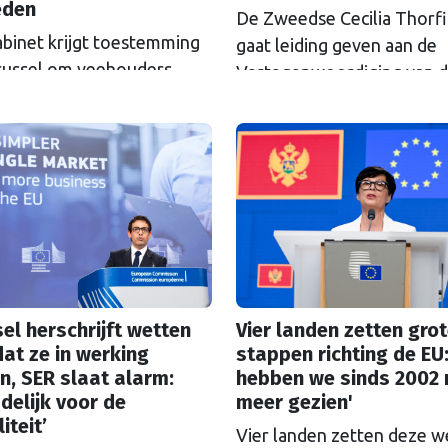
eden
De Zweedse Cecilia Thorf
abinet krijgt toestemming
gaat leiding geven aan de
russel om veehouders
Vertegenwoordiging van 
m Natura 2000-gebieden
Europese Commissie in D
e kopen. De Europese
Haag.
ssie gaat akkoord met
itkoopregeling van 715
n euro.
el herschrijft wetten
Vier landen zetten gro
at ze in werking
stappen richting de EU:
n, SER slaat alarm:
hebben we sinds 2002 
delijk voor de
meer gezien'
iteit’
Vier landen zetten deze 