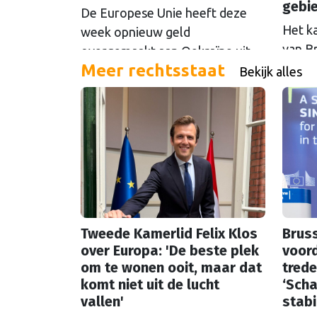
gebi
De Europese Unie heeft deze
Het k
week opnieuw geld
van B
overgemaakt aan Oekraïne uit
Meer rechtsstaat
rondo
de opbrengsten van bevroren
Bekijk alles
uit t
Russische tegoeden. Het gaat
Commi
om 1,4 miljard euro. Dat is de
een u
rente op het geld dat de
miljoe
Russische Centrale Bank ooit bij
de Belgische bank Euroclear
parkeerde. De EU bevroor dat
geld na de Russische inval in
Oekraïne. Het …
Continued
Tweede Kamerlid Felix Klos
Bruss
over Europa: 'De beste plek
voord
om te wonen ooit, maar dat
trede
komt niet uit de lucht
‘Scha
vallen'
stabil