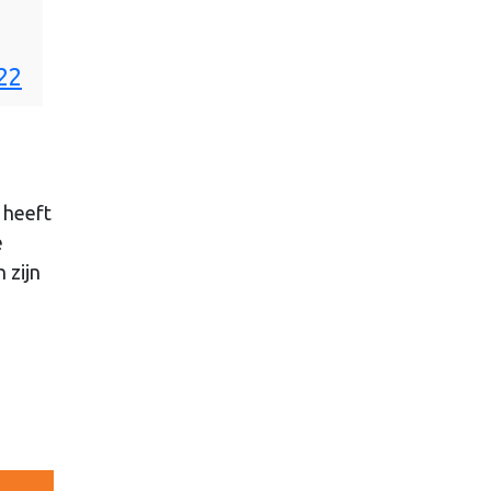
22
t heeft
e
 zijn