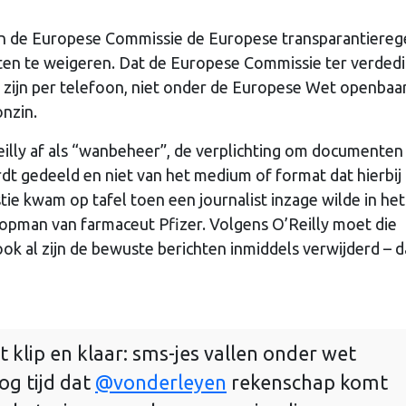
van de Europese Commissie de Europese transparantiereg
chten te weigeren. Dat de Europese Commissie ter verded
n zijn per telefoon, niet onder de Europese Wet openbaa
onzin.
lly af als “wanbeheer”, de verplichting om documenten
dt gedeeld en niet van het medium of format dat hierbij
ie kwam op tafel toen een journalist inzage wilde in het
opman van farmaceut Pfizer. Volgens O’Reilly moet die
 al zijn de bewuste berichten inmiddels verwijderd – d
 klip en klaar: sms-jes vallen onder wet
og tijd dat
@vonderleyen
rekenschap komt