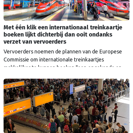
Met één klik een internationaal treinkaartje
boeken lijkt dichterbij dan ooit ondanks
verzet van vervoerders
Vervoerders noemen de plannen van de Europese
Commissie om internationale treinkaartjes
makkelijker te kunnen boeken "een ongekende en
onterechte regelzucht". Toch lijkt de politieke druk
dit keer te groot om het voorstel nog tegen te
houden.