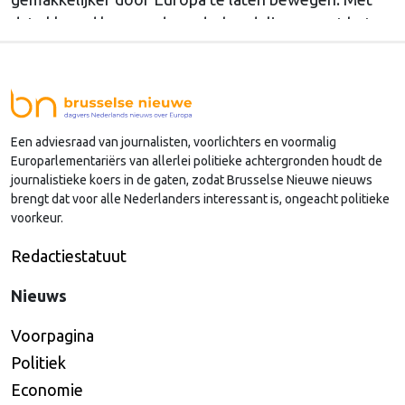
dat akkoord kunnen de onderhandelingen met het
Europees Parlement beginnen over het voorstel dat
de Europese Commissie vorig jaar november
indiende. “In een steeds onvoorspelbaarder
veiligheidsklimaat is het vermogen om militair
Een adviesraad van journalisten, voorlichters en voormalig
personeel en …
Continued
Europarlementariërs van allerlei politieke achtergronden houdt de
journalistieke koers in de gaten, zodat Brusselse Nieuwe nieuws
brengt dat voor alle Nederlanders interessant is, ongeacht politieke
voorkeur.
Redactiestatuut
Nieuws
Voorpagina
Politiek
Economie