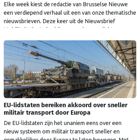
Elke week kiest de redactie van Brusselse Nieuwe
een verdiepend verhaal uit een van onze thematische
nieuwsbrieven. Deze keer uit de Nieuwsbrief
Mobiliteit. Grote bedrijven worden verplicht om
elektrische auto's aan te schaffen. De doelstellingen
zijn volgens Nederland echter niet ambitieus genoeg.
EU-lidstaten bereiken akkoord over sneller
militair transport door Europa
De EU-lidstaten zijn het unaniem eens over een
nieuw systeem om militair transport sneller en
gemakkelijker door Europa te laten bewegen. Met