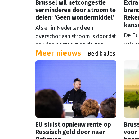
Brussel wil netcongestie
Extra
verminderen door stroom te
brand
delen: ‘Geen wondermiddel’
Reke
kans
Als er in Nederland een
De Eu
overschot aan stroom is doordat
extra 
de wind opsteekt en de zon
Meer nieuws
oftew
schijnt, loont het om die stroom
Bekijk alles
Maar d
te delen. Maar Europese
even 
plannen om dat mogelijk te
Europ
maken stuiten op kritiek.
EU sluist opnieuw rente op
Bruss
Russisch geld door naar
voor 