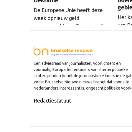
Oekraïne
boer
gebi
De Europese Unie heeft deze
Het k
week opnieuw geld
van B
overgemaakt aan Oekraïne uit
rondo
de opbrengsten van bevroren
uit t
Russische tegoeden. Het gaat
Commi
om 1,4 miljard euro. Dat is de
een u
rente op het geld dat de
Een adviesraad van journalisten, voorlichters en
miljoe
Russische Centrale Bank ooit bij
voormalig Europarlementariërs van allerlei politieke
de Belgische bank Euroclear
achtergronden houdt de journalistieke koers in de gat
parkeerde. De EU bevroor dat
zodat Brusselse Nieuwe nieuws brengt dat voor alle
Nederlanders interessant is, ongeacht politieke voork
geld na de Russische inval in
Oekraïne. Het …
Continued
Redactiestatuut