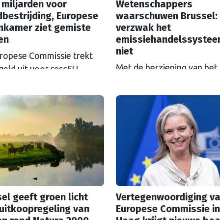
 miljarden voor
Wetenschappers
bestrijding, Europese
waarschuwen Brussel:
nkamer ziet gemiste
verzwak het
en
emissiehandelssyste
niet
ropese Commissie trekt
Met de herziening van het
geld uit voor rescEU,
Europese
el: het noodhulpfonds.
emissiehandelssysteem ET
at geld wordt niet altijd
zicht, groeien de klachten
goed uitgegeven, ziet de
de ‘koolstoftaks’. Zal ETS
ese Rekenkamer.
versoepeld worden? Als h
wetenschappers ligt, is da
grove fout.
el geeft groen licht
Vertegenwoordiging va
uitkoopregeling van
Europese Commissie in