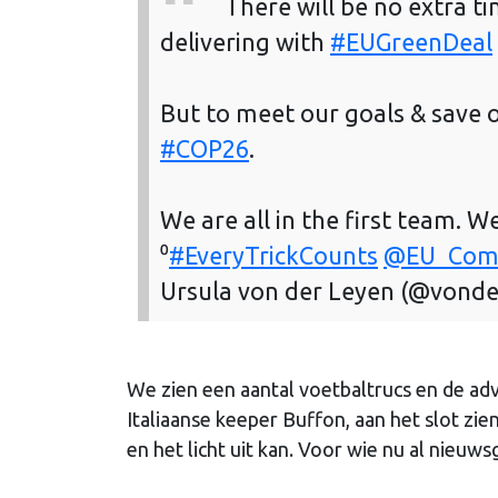
There will be no extra t
delivering with
#EUGreenDeal
But to meet our goals & save
#COP26
.
We are all in the first team. W
⁰
#EveryTrickCounts
@EU_Comm
Ursula von der Leyen (@vonde
We zien een aantal voetbaltrucs en de adv
Italiaanse keeper Buffon, aan het slot zie
en het licht uit kan. Voor wie nu al nieuwsg