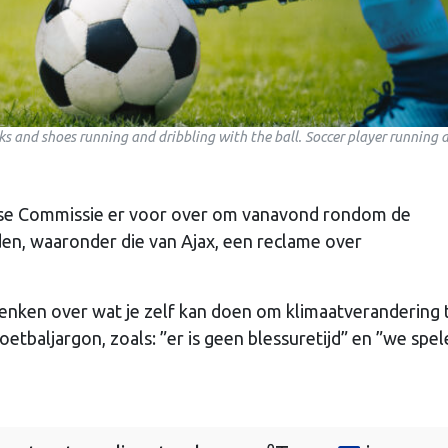
cks and shoes running and dribbling with the ball. Soccer player running a
ese Commissie er voor over om vanavond rondom de
en, waaronder die van Ajax, een reclame over
enken over wat je zelf kan doen om klimaatverandering
etbaljargon, zoals: ”er is geen blessuretijd” en ”we spe