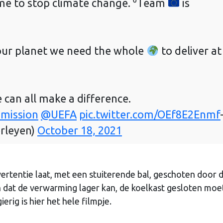
ime to stop climate change. ⁰Team
is
 our planet we need the whole
to deliver at
e can all make a difference.
ission
@UEFA
pic.twitter.com/OEf8E2Enmf
rleyen)
October 18, 2021
ertentie laat, met een stuiterende bal, geschoten door 
n dat de verwarming lager kan, de koelkast gesloten moet
ierig is hier het hele filmpje.