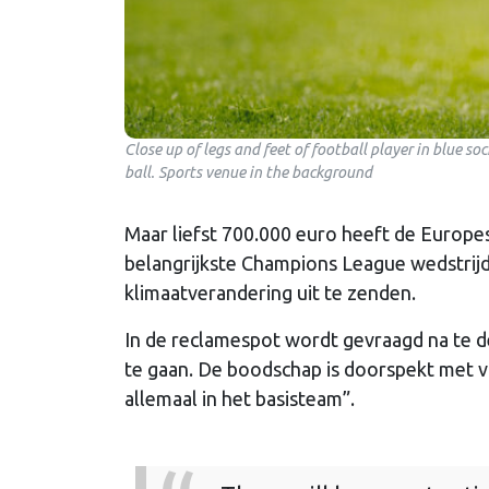
Close up of legs and feet of football player in blue so
ball. Sports venue in the background
Maar liefst 700.000 euro heeft de Europ
belangrijkste Champions League wedstrijd
klimaatverandering uit te zenden.
In de reclamespot wordt gevraagd na te d
te gaan. De boodschap is doorspekt met vo
allemaal in het basisteam”.