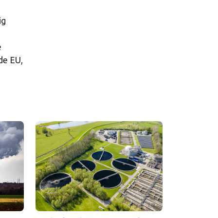
ig
e
de EU,