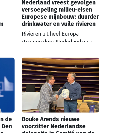
Nederland vreest gevolgen
versoepeling milieu-eisen
Europese mijnbouw: duurder
em
drinkwater en vuile rivieren
Rivieren uit heel Europa
stromen door Nederland naar
zee en nemen vervuiling mee.
S in
Als Brussel de milieu-eisen voor
 over
mijnbouwbedrijven versoepelt,
zijn het de Nederlandse
et aan
drinkwaterbedrijven die dat
t een
moeten oplossen.
n de
Bouke Arends nieuwe
 Den
voorzitter Nederlandse