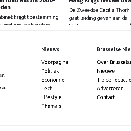
en rond Natura 2000-
Haag krijgt nieuwe ba
eden
De Zweedse Cecilia Thorf
abinet krijgt toestemming
gaat leiding geven aan de
russel om veehouders
Vertegenwoordiging van 
m Natura 2000-gebieden
Europese Commissie in D
e kopen. De Europese
Haag.
ssie gaat akkoord met
Nieuws
Brusselse Ni
itkoopregeling van 715
Voorpagina
Over Brussels
n euro.
Politiek
Nieuwe
en,
Economie
Tip de redacti
eur.
Tech
Adverteren
Lifestyle
Contact
Thema’s