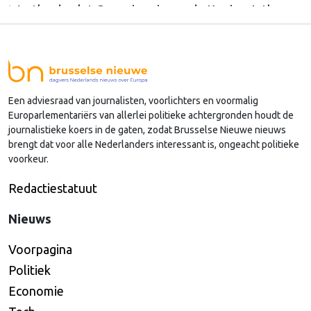
Westland volgt Commissaris van de Koning Arthur
van Dijk (Noord-Holland) op, die de voorzittersrol
sinds januari 2024 vervulde. Volgens Arends zijn de
Nederlandse regio’s behoorlijk succesvol in hun
lobby in Brussel, en dat komt vooral omdat …
Een adviesraad van journalisten, voorlichters en voormalig
Continued
Europarlementariërs van allerlei politieke achtergronden houdt de
journalistieke koers in de gaten, zodat Brusselse Nieuwe nieuws
brengt dat voor alle Nederlanders interessant is, ongeacht politieke
voorkeur.
Redactiestatuut
Nieuws
Voorpagina
Politiek
Economie