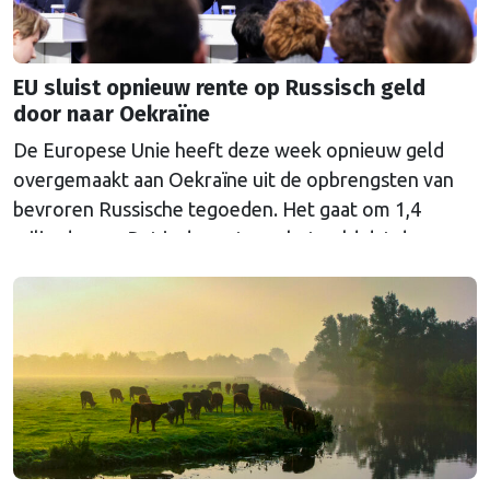
EU sluist opnieuw rente op Russisch geld
door naar Oekraïne
De Europese Unie heeft deze week opnieuw geld
overgemaakt aan Oekraïne uit de opbrengsten van
bevroren Russische tegoeden. Het gaat om 1,4
miljard euro. Dat is de rente op het geld dat de
Russische Centrale Bank ooit bij de Belgische bank
Euroclear parkeerde. De EU bevroor dat geld na de
Russische inval in Oekraïne. Het …
Continued