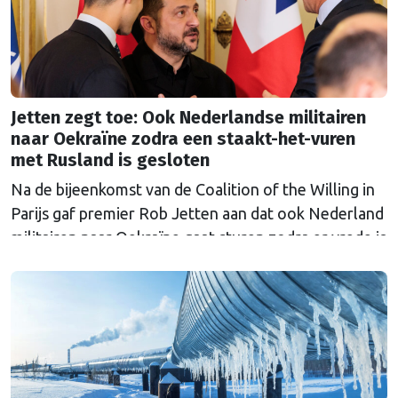
Jetten zegt toe: Ook Nederlandse militairen
naar Oekraïne zodra een staakt-het-vuren
met Rusland is gesloten
Na de bijeenkomst van de Coalition of the Willing in
Parijs gaf premier Rob Jetten aan dat ook Nederland
militairen naar Oekraïne gaat sturen zodra er vrede is
met Rusland. De 'Multinationale Strijdmacht', met
militairen uit meerdere landen, moet zorgen dat
Rusland niet opnieuw aanvalt.