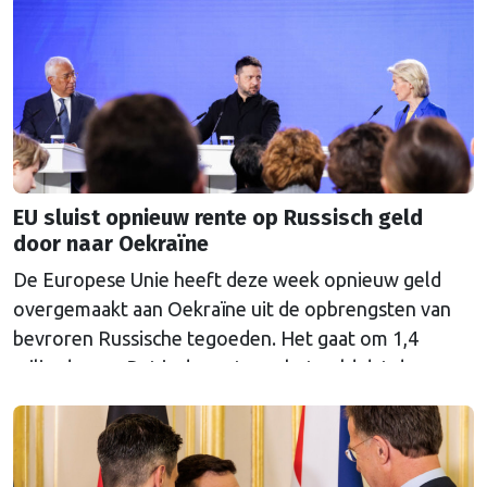
EU sluist opnieuw rente op Russisch geld
door naar Oekraïne
De Europese Unie heeft deze week opnieuw geld
overgemaakt aan Oekraïne uit de opbrengsten van
bevroren Russische tegoeden. Het gaat om 1,4
miljard euro. Dat is de rente op het geld dat de
Russische Centrale Bank ooit bij de Belgische bank
Euroclear parkeerde. De EU bevroor dat geld na de
Russische inval in Oekraïne. Het …
Continued