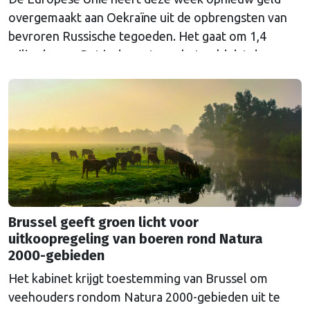
overgemaakt aan Oekraïne uit de opbrengsten van
bevroren Russische tegoeden. Het gaat om 1,4
miljard euro. Dat is de rente op het geld dat de
Russische Centrale Bank ooit bij de Belgische bank
Euroclear parkeerde. De EU bevroor dat geld na de
Russische inval in Oekraïne. Het …
Continued
Brussel geeft groen licht voor
uitkoopregeling van boeren rond Natura
2000-gebieden
Het kabinet krijgt toestemming van Brussel om
veehouders rondom Natura 2000-gebieden uit te