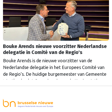
Bouke Arends nieuwe voorzitter Nederlandse
delegatie in Comité van de Regio's
Bouke Arends is de nieuwe voorzitter van de
Nederlandse delegatie in het Europees Comité van
de Regio’s. De huidige burgemeester van Gemeente
Westland volgt Commissaris van de Koning Arthur
van Dijk (Noord-Holland) op, die de voorzittersrol
sinds januari 2024 vervulde. Volgens Arends zijn de
Nederlandse regio’s behoorlijk succesvol in hun
lobby in Brussel, en dat komt vooral omdat …