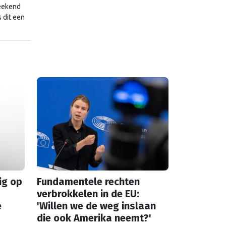
weekend
 dit een
ig op
Fundamentele rechten
verbrokkelen in de EU:
e
'Willen we de weg inslaan
die ook Amerika neemt?'