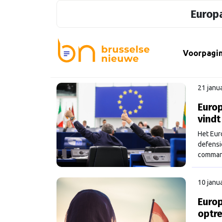
Europa
Voorpagi
21 janu
Europ
vind
Het Eur
defensi
command
10 janu
Europ
optre