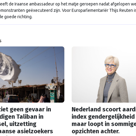
eeft de Iraanse ambassadeur op het matje geroepen nadat afgelopen 
monstranten geëxecuteerd zijn. Voor Europarlementariër Thijs Reuten is
de goede richting.
s
iet geen gevaar in
Nederland scoort aard
digen Taliban in
index gendergelijkheid
el, uitzetting
maar loopt in sommig
aanse asielzoekers
opzichten achter.