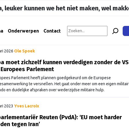
, leuker kunnen we het niet maken, wel makke
na
Onderwerpen
Contact
ari 2026
Ole Spoek
a moet zichzelf kunnen verdedigen zonder de VS
t Europees Parlement
opees Parlement heeft plannen goedgekeurd om de Europese
esamenwerking te versnellen. Het gaat onder meer om een eigen militair
o en duidelijke afspraken over wederzijdse militaire hulp.
ari 2023
Yves Lacroix
arlementariër Reuten (PvdA): ‘EU moet harder
den tegen Iran’