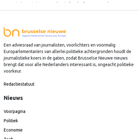
Commissie vorig jaar november indiende. “In een steeds
onvoorspelbaarder veiligheidsklimaat is het vermogen om militair
personeel en …
Continued
Een adviesraad van journalisten, voorlichters en voormalig
Europarlementariërs van allerlei politieke achtergronden houdt de
journalistieke koers in de gaten, zodat Brusselse Nieuwe nieuws
brengt dat voor alle Nederlanders interessant is, ongeacht politieke
voorkeur.
Redactiestatuut
Nieuws
Voorpagina
Politiek
Economie