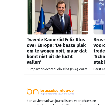
Tweede Kamerlid Felix Klos
Bruss
over Europa: 'De beste plek
voord
om te wonen ooit, maar dat
trede
komt niet uit de lucht
‘Scha
vallen'
stabil
Europavoorvechter Felix Klos (D66) kwam
Eerst e
vanuit Brussel naar de Tweede Kamer om
uitklede
te bouwen aan een sterkere Europese
steeds 
Unie. Hoe kijkt hij naar Nederland en
alarm, 
Europa in een onrustige wereld, nu hij
is er m
heeft kunnen proeven van de Brusselse
én de Haagse politiek?
Een adviesraad van journalisten, voorlichters en