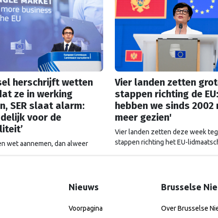
el herschrijft wetten
Vier landen zetten gro
at ze in werking
stappen richting de EU:
n, SER slaat alarm:
hebben we sinds 2002 
delijk voor de
meer gezien'
iteit’
Vier landen zetten deze week tege
stappen richting het EU-lidmaatsc
en wet aannemen, dan alweer
landen hebben haast, want het pol
n voordat hij ingaat: het gebeurt
tij in Europa kan zomaar keren.
vaker in Brussel. De SER slaat
de Europese Ombudsman ook. Wat
is met hoe Europa wetten maakt?
Nieuws
Brusselse Ni
Voorpagina
Over Brusselse N