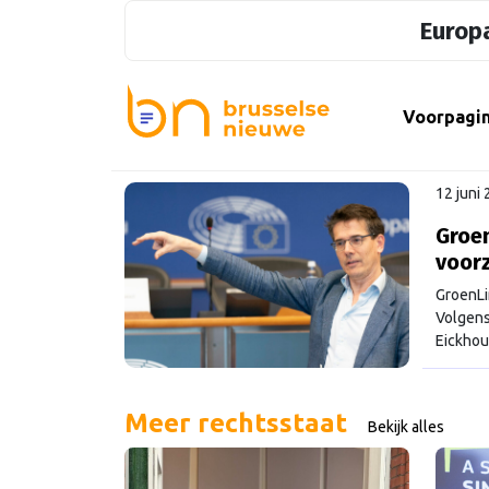
Europa
Voorpagi
12 juni
Groen
voorz
GroenLin
Volgens
Eickhou
Meer rechtsstaat
Bekijk alles