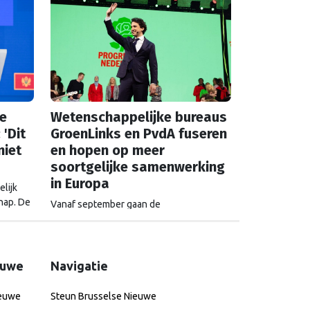
te
Wetenschappelijke bureaus
 'Dit
GroenLinks en PvdA fuseren
niet
en hopen op meer
soortgelijke samenwerking
in Europa
lijk
hap. De
Vanaf september gaan de
itieke
onderzoeksbureaus van GroenLinks en
de PvdA verder als het Wetenschappelijk
Instituut voor Solidariteit. Directeur
Annemarieke Nierop hoopt dat ook de
euwe
Navigatie
Europese zusterorganisaties ook de
handen ineenslaan. "Er zullen nog wel
ieuwe
Steun Brusselse Nieuwe
een aantal ego's over hun schaduw heen