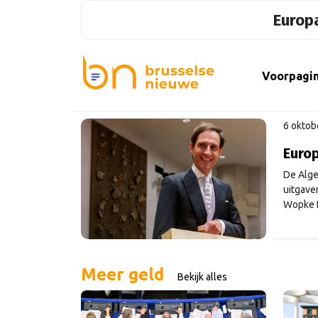
Europa
Voorpagi
6 oktob
Europ
De Alge
uitgave
Wopke H
begroti
redacte
Meer geld
Bekijk alles