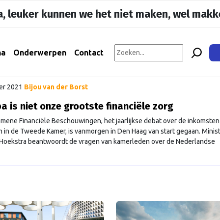
, leuker kunnen we het niet maken, wel makke
na
Onderwerpen
Contact
er 2021
Bijou van der Borst
a is niet onze grootste financiële zorg
mene Financiële Beschouwingen, het jaarlijkse debat over de inkomsten
n in de Tweede Kamer, is vanmorgen in Den Haag van start gegaan. Minis
oekstra beantwoordt de vragen van kamerleden over de Nederlandse
ng voor volgend jaar. Hoe vaak gaat het dan over de Europese Unie? Onz
ur viste de Europese krenten uit …
Continued