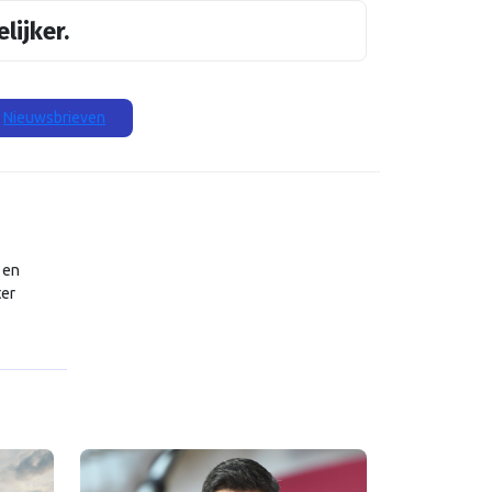
lijker.
Nieuwsbrieven
 en
ter
e