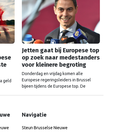
Jetten gaat bij Europese top
pese
op zoek naar medestanders
ste
voor kleinere begroting
Donderdag en vrijdag komen alle
Europese regeringsleiders in Brussel
a geld
bijeen tijdens de Europese top. De
Tweede Kamer en het Europees
dt niet
Parlement wierpen alvast een blik vooruit.
de
Wat mogen we verwachten van de
gesprekken over geld, drugs, oorlog en
euwe
Navigatie
China?
ieuwe
Steun Brusselse Nieuwe