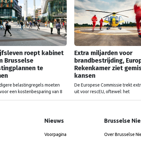
jfsleven roept kabinet
Extra miljarden voor
m Brusselse
brandbestrijding, Euro
tingplannen te
Rekenkamer ziet gemi
nen
kansen
igere belastingregels moeten
De Europese Commissie trekt extr
voor een kostenbesparing van 8
uit voor rescEU, oftewel: het
 euro, stelt de Europese
noodhulpfonds. Maar dat geld wor
ie. Maar de voorstellen hebben
altijd even goed uitgegeven, ziet 
 impact op de Nederlandse
Europese Rekenkamer.
t.
Nieuws
Brusselse Ni
Voorpagina
Over Brusselse N