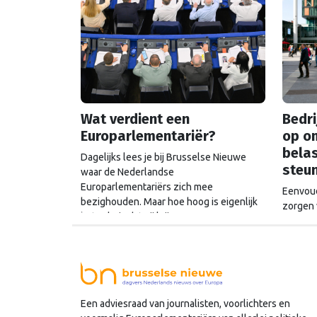
Wat verdient een
Bedri
Europarlementariër?
op o
belas
Dagelijks lees je bij Brusselse Nieuwe
steu
waar de Nederlandse
Europarlementariërs zich mee
Eenvoud
bezighouden. Maar hoe hoog is eigenlijk
zorgen 
het salaris dat zij krijgen?
miljard
Commiss
ook een
schatkis
Een adviesraad van journalisten, voorlichters en