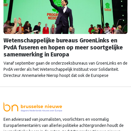
Wetenschappelijke bureaus GroenLinks en
PvdA fuseren en hopen op meer soortgelijke
samenwerking in Europa
Vanaf september gaan de onderzoeksbureaus van GroenLinks en de
PvdA verder als het Wetenschappelijk Instituut voor Solidariteit.
Directeur Annemarieke Nierop hoopt dat ook de Europese
zusterorganisaties ook de handen ineenslaan. "Er zullen nog wel
een aantal ego's over hun schaduw heen moeten springen", zegt zij.
Een adviesraad van journalisten, voorlichters en voormalig
Europarlementariërs van allerlei politieke achtergronden houdt de