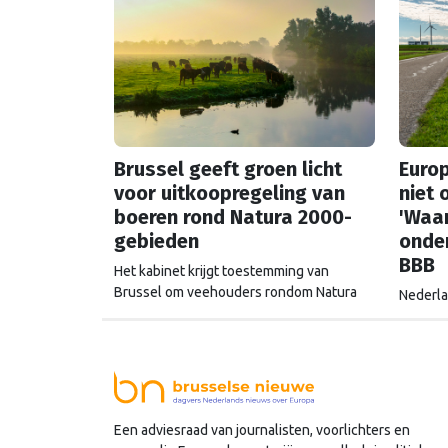
Brussel geeft groen licht
Euro
voor uitkoopregeling van
niet 
boeren rond Natura 2000-
'Waa
gebieden
ondem
BBB
Het kabinet krijgt toestemming van
Brussel om veehouders rondom Natura
Nederla
2000-gebieden uit te kopen. De Europese
mestove
Commissie gaat akkoord met een
geen ve
uitkoopregeling van 715 miljoen euro.
is de b
Commiss
Een adviesraad van journalisten, voorlichters en