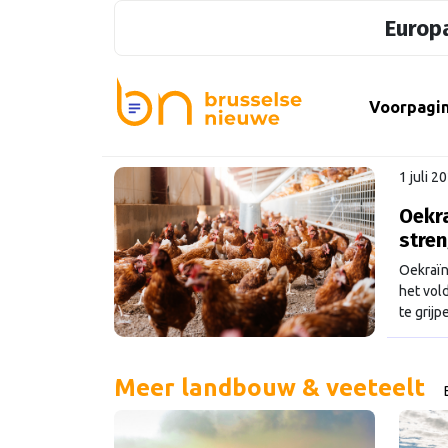
Europa
Voorpagi
1 juli 2
Oekra
stren
Oekraïn
het vol
te grij
Meer landbouw & veeteelt