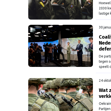
Hoewel E
2030 kw
lastige
30 janu
Coali
Nede
defe
De part
tegen s
speelt 
minderh
24 okto
Wat z
verk
Oekraïn
Partije