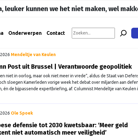
, leuker kunnen we het niet maken, wel makke
na
Onderwerpen
Contact
l 2026
Mendeltje van Keulen
n Post uit Brussel | Verantwoorde geopolitiek
en niet in oorlog, maar ook niet meer in vrede”, aldus de Staat van Defen
och sloegen Kamerleden vorige week het debat over miljarden aan defen
n, én de bijpassende expertbriefing, af. Columnist Mendeltje van Keulen 
l 2026
Ole Spoek
ese defensie tot 2030 kwetsbaar: ‘Meer geld
ent niet automatisch meer veiligheid’