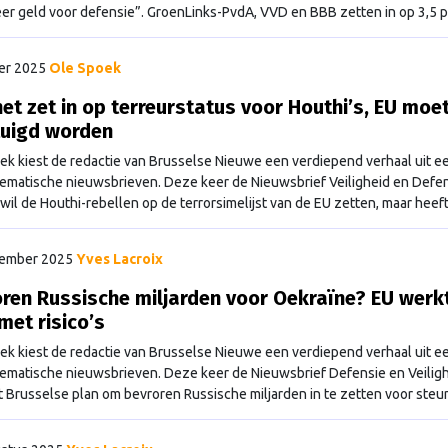
er geld voor defensie”. GroenLinks-PvdA, VVD en BBB zetten in op 3,5 
 bbp; CDA, D66, JA21 en ChristenUnie noemen 3,5 procent plus 1,5 proc
SP …
Continued
er 2025
Ole Spoek
et zet in op terreurstatus voor Houthi’s, EU moe
tuigd worden
ek kiest de redactie van Brusselse Nieuwe een verdiepend verhaal uit e
ematische nieuwsbrieven. Deze keer de Nieuwsbrief Veiligheid en Defen
 wil de Houthi-rebellen op de terrorsimelijst van de EU zetten, maar heeft
un van andere lidstaten voor nodig.
tember 2025
Yves Lacroix
ren Russische miljarden voor Oekraïne? EU werk
met risico’s
ek kiest de redactie van Brusselse Nieuwe een verdiepend verhaal uit e
ematische nieuwsbrieven. Deze keer de Nieuwsbrief Defensie en Veiligh
t Brusselse plan om bevroren Russische miljarden in te zetten voor steu
e, en waarom dat juridisch zo ingewikkeld is.