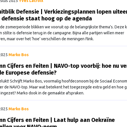
stus 2025
Yves Lacroix
itblik Defensie | Verkiezingsplannen lopen uitee
 defensie staat hoog op de agenda
 de zomerperiode blikken we vooruit op de belangrijkste thema’s. Deze k
n stilte is defensie terug in de campagne. Bijna alle partijen willen meer
ren, maar over het ‘hoe’ verschillen de meningen flink.
 2025
Marko Bos
n Cijfers en Feiten | NAVO-top voorbij: hoe nu ve
de Europese defensie?
gelukt! Schrijft Marko Bos, voormalig hoofdeconoom bij de Sociaal Econo
er de NAVO-top. Maar wat betekent het toegezegde extra geld en hoe ga
ingezet? Marko dook in de gemaakte afspraken.
 2025
Marko Bos
n Cijfers en Feiten | Laat hulp aan Oekraïne
ellen voor NAVO-norm