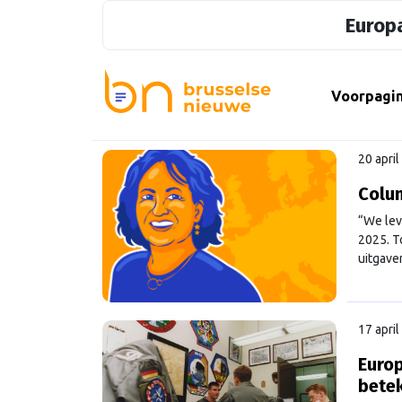
Europa
Voorpagi
20 apri
Colum
“We lev
2025. T
uitgave
kritisch.
17 apri
Europ
betek