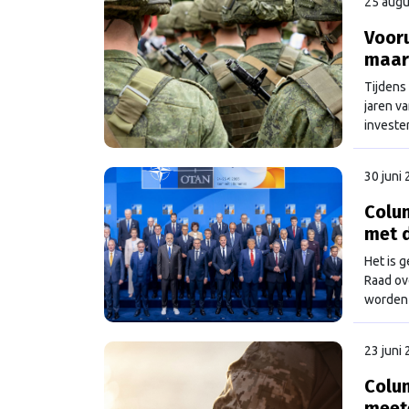
25 augu
Vooru
maar
Tijdens
jaren va
investe
30 juni
Colum
met 
Het is 
Raad ov
worden 
23 juni
Colum
meet