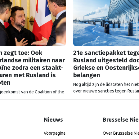
n zegt toe: Ook
21e sanctiepakket teg
landse militairen naar
Rusland uitgesteld do
ïne zodra een staakt-
Griekse en Oostenrijks
uren met Rusland is
belangen
oten
Nog altijd zijn de lidstaten het nie
over nieuwe sancties tegen Rusla
ijeenkomst van de Coalition of the
deadline van het pakket is met e
in Parijs gaf premier Rob Jetten
vooruitgeschoven, dat intussen s
 ook Nederland militairen naar
verder dreigt te worden afgezwak
e gaat sturen zodra er vrede is
land. De 'Multinationale
Nieuws
Brusselse Ni
cht', met militairen uit meerdere
 moet zorgen dat Rusland niet
Voorpagina
Over Brusselse N
 aanvalt.