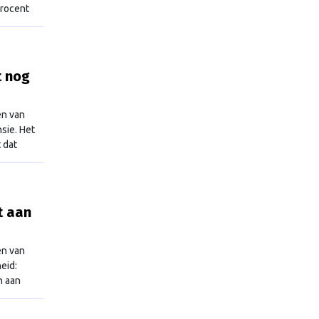
procent
ent
t nog
en van
sie. Het
 dat
t aan
en van
eid:
n aan