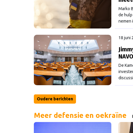
Marko B
de hulp
nemen i
collecti
18 juni
Jimmy
NAVO-
De Kamer
investe
discussi
Oudere berichten
Meer defensie en oekraïne