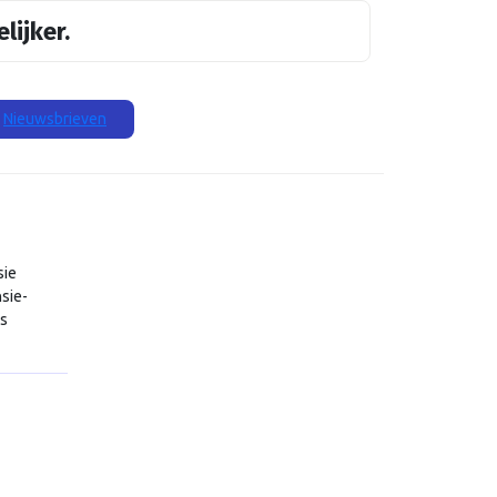
lijker.
Nieuwsbrieven
sie
sie-
is