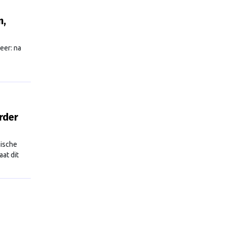
n,
eer: na
rder
mische
at dit