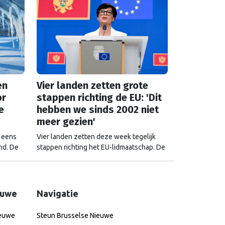
en
Vier landen zetten grote
or
stappen richting de EU: 'Dit
e
hebben we sinds 2002 niet
meer gezien'
t eens
Vier landen zetten deze week tegelijk
nd. De
stappen richting het EU-lidmaatschap. De
en week
landen hebben haast, want het politieke
teeds
tij in Europa kan zomaar keren.
t.
euwe
Navigatie
ieuwe
Steun Brusselse Nieuwe