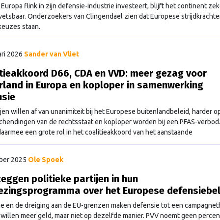
uropa flink in zijn defensie-industrie investeert, blijft het continent zek
etsbaar. Onderzoekers van Clingendael zien dat Europese strijdkrachte
 keuzes staan.
ari 2026
Sander van Vliet
tieakkoord D66, CDA en VVD: meer gezag voor
rland in Europa en koploper in samenwerking
nsie
ijen willen af van unanimiteit bij het Europese buitenlandbeleid, harder 
chendingen van de rechtsstaat en koploper worden bij een PFAS-verbod
daarmee een grote rol in het coalitieakkoord van het aanstaande
eidskabinet.
ber 2025
Ole Spoek
eggen politieke partijen in hun
iezingsprogramma over het Europese defensiebe
e en de dreiging aan de EU-grenzen maken defensie tot een campagne
n willen meer geld, maar niet op dezelfde manier. PVV noemt geen percen