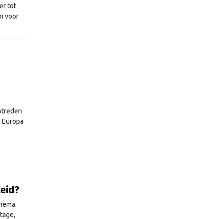
er tot
n voor
optreden
. Europa
leid?
thema.
tage,