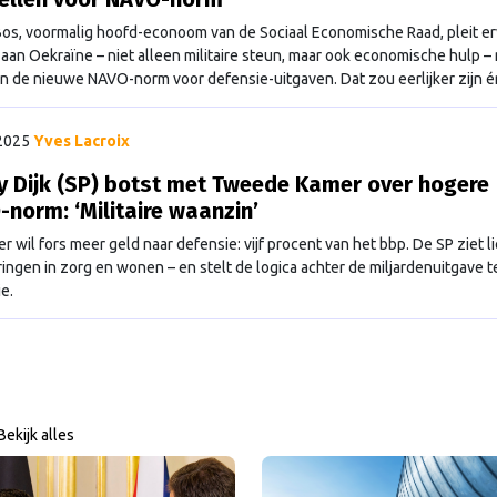
os, voormalig hoofd-econoom van de Sociaal Economische Raad, pleit e
 aan Oekraïne – niet alleen militaire steun, maar ook economische hulp –
n de nieuwe NAVO-norm voor defensie-uitgaven. Dat zou eerlijker zijn é
eve veiligheid ten goede komen, stelt hij in zijn column.
 2025
Yves Lacroix
 Dijk (SP) botst met Tweede Kamer over hogere
norm: ‘Militaire waanzin’
 wil fors meer geld naar defensie: vijf procent van het bbp. De SP ziet l
ringen in zorg en wonen – en stelt de logica achter de miljardenuitgave t
e.
Bekijk alles