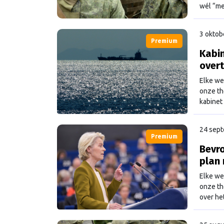
wél “me
van het
extra. 
3 oktob
Premium
Kabin
over
Elke we
onze th
kabinet
wel ste
24 sep
Premium
Bevro
plan 
Elke we
onze th
over he
Oekraïn