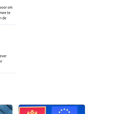
rvoor om
 mee te
n de
iever
er