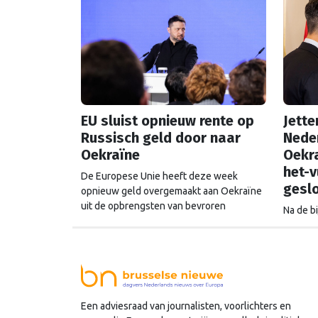
EU sluist opnieuw rente op
Jette
Russisch geld door naar
Neder
Oekraïne
Oekra
het-v
De Europese Unie heeft deze week
gesl
opnieuw geld overgemaakt aan Oekraïne
uit de opbrengsten van bevroren
Na de b
Russische tegoeden. Het gaat om 1,4
Willing 
miljard euro. Dat is de rente op het geld
aan dat
dat de Russische Centrale Bank ooit bij de
Oekraïn
Belgische bank Euroclear parkeerde. De
met Rus
EU bevroor dat geld na de Russische inval
Strijdma
in Oekraïne. Het …
Continued
landen,
Een adviesraad van journalisten, voorlichters en
opnieuw