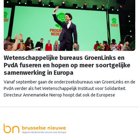
Wetenschappelijke bureaus GroenLinks en
PvdA fuseren en hopen op meer soortgelijke
samenwerking in Europa
Vanaf september gaan de onderzoeksbureaus van GroenLinks en de
PvdA verder als het Wetenschappelijk Instituut voor Solidariteit.
Directeur Annemarieke Nierop hoopt dat ook de Europese
zusterorganisaties ook de handen ineenslaan. "Er zullen nog wel
een aantal ego's over hun schaduw heen moeten springen", zegt zij.