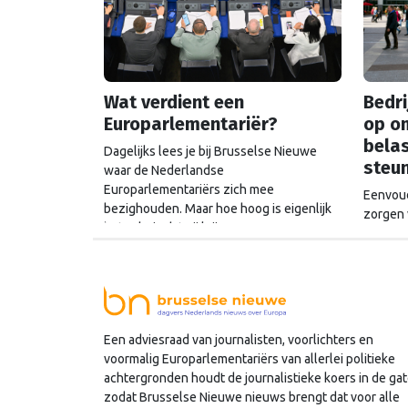
Wat verdient een
Bedri
Europarlementariër?
op o
belas
Dagelijks lees je bij Brusselse Nieuwe
steu
waar de Nederlandse
Europarlementariërs zich mee
Eenvoud
bezighouden. Maar hoe hoog is eigenlijk
zorgen 
het salaris dat zij krijgen?
miljard
Commiss
ook een
schatkis
Een adviesraad van journalisten, voorlichters en
voormalig Europarlementariërs van allerlei politieke
achtergronden houdt de journalistieke koers in de gat
zodat Brusselse Nieuwe nieuws brengt dat voor alle