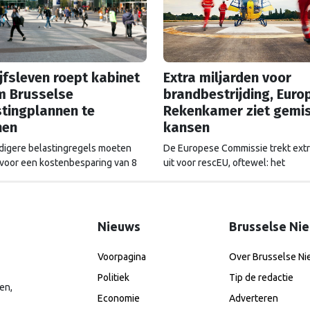
jfsleven roept kabinet
Extra miljarden voor
m Brusselse
brandbestrijding, Euro
tingplannen te
Rekenkamer ziet gemi
nen
kansen
igere belastingregels moeten
De Europese Commissie trekt extr
voor een kostenbesparing van 8
uit voor rescEU, oftewel: het
 euro, stelt de Europese
noodhulpfonds. Maar dat geld wor
ie. Maar de voorstellen hebben
altijd even goed uitgegeven, ziet 
 impact op de Nederlandse
Europese Rekenkamer.
t.
Nieuws
Brusselse Ni
Voorpagina
Over Brusselse N
Politiek
Tip de redactie
en,
Economie
Adverteren