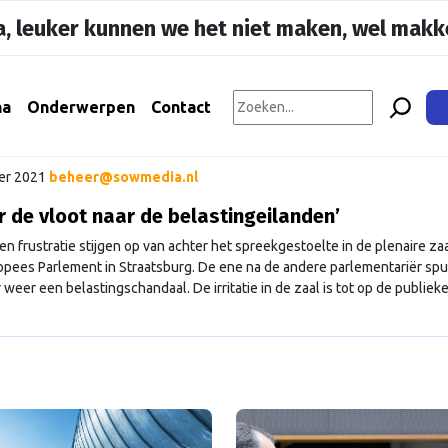
, leuker kunnen we het niet maken, wel makke
na
Onderwerpen
Contact
er 2021
beheer@sowmedia.nl
r de vloot naar de belastingeilanden’
n frustratie stijgen op van achter het spreekgestoelte in de plenaire za
opees Parlement in Straatsburg. De ene na de andere parlementariër spu
 weer een belastingschandaal. De irritatie in de zaal is tot op de publiek
n. De politici zijn onthutst over de publicatie van de Pandora Papers. Nie
ued