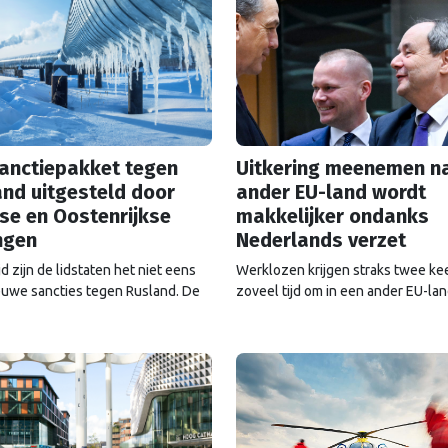
sanctiepakket tegen
Uitkering meenemen n
nd uitgesteld door
ander EU-land wordt
se en Oostenrijkse
makkelijker ondanks
ngen
Nederlands verzet
jd zijn de lidstaten het niet eens
Werklozen krijgen straks twee ke
euwe sancties tegen Rusland. De
zoveel tijd om in een ander EU-la
e van het pakket is met een week
te zoeken met hun oude uitkering.
geschoven, dat intussen steeds
jaar touwtrekken ging daaraan voo
dreigt te worden afgezwakt.
Nederland bleef al die tijd tegen d
veranderingen.