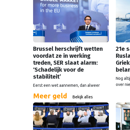
Brussel herschrijft wetten
21e 
voordat ze in werking
Rusla
treden, SER slaat alarm:
Griek
‘Schadelijk voor de
bela
stabiliteit’
Nog alti
over ni
Eerst een wet aannemen, dan alweer
deadlin
uitkleden voordat hij ingaat: het gebeurt
Meer geld
vooruit
Bekijk alles
steeds vaker in Brussel. De SER slaat
verder 
alarm, de Europese Ombudsman ook. Wat
is er mis met hoe Europa wetten maakt?