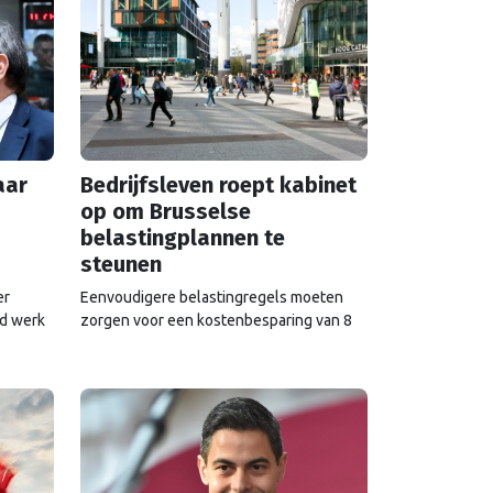
aar
Bedrijfsleven roept kabinet
op om Brusselse
belastingplannen te
steunen
er
Eenvoudigere belastingregels moeten
nd werk
zorgen voor een kostenbesparing van 8
 Tien
miljard euro, stelt de Europese
raf.
Commissie. Maar de voorstellen hebben
e
ook een impact op de Nederlandse
schatkist.