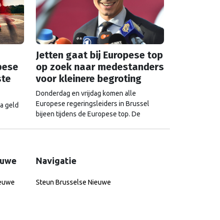
Jetten gaat bij Europese top
pese
op zoek naar medestanders
ste
voor kleinere begroting
Donderdag en vrijdag komen alle
Europese regeringsleiders in Brussel
a geld
bijeen tijdens de Europese top. De
Tweede Kamer en het Europees
dt niet
Parlement wierpen alvast een blik vooruit.
de
Wat mogen we verwachten van de
gesprekken over geld, drugs, oorlog en
euwe
Navigatie
China?
ieuwe
Steun Brusselse Nieuwe