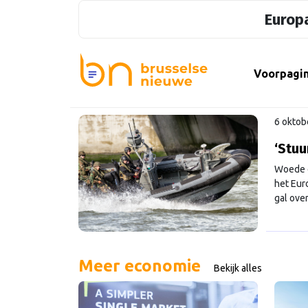
Europa
Voorpagi
6 oktob
‘Stuu
Woede e
het Eur
gal over
te voele
Contin
Meer economie
Bekijk alles