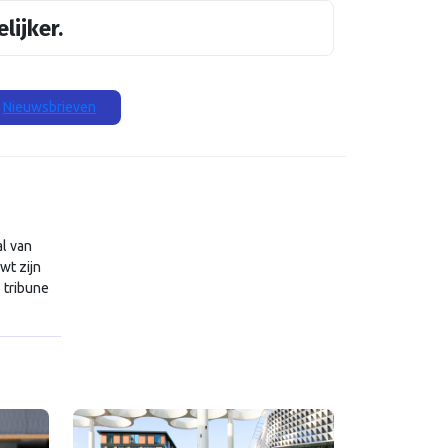
lijker.
Nieuwsbrieven
al van
wt zijn
e tribune
t …