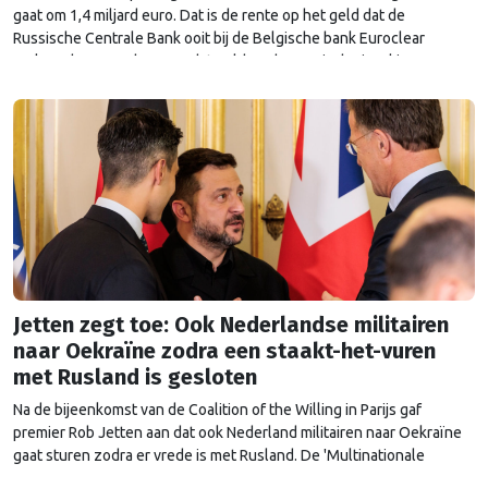
gaat om 1,4 miljard euro. Dat is de rente op het geld dat de
Russische Centrale Bank ooit bij de Belgische bank Euroclear
parkeerde. De EU bevroor dat geld na de Russische inval in
Oekraïne. Het …
Continued
Jetten zegt toe: Ook Nederlandse militairen
naar Oekraïne zodra een staakt-het-vuren
met Rusland is gesloten
Na de bijeenkomst van de Coalition of the Willing in Parijs gaf
premier Rob Jetten aan dat ook Nederland militairen naar Oekraïne
gaat sturen zodra er vrede is met Rusland. De 'Multinationale
Strijdmacht', met militairen uit meerdere landen, moet zorgen dat