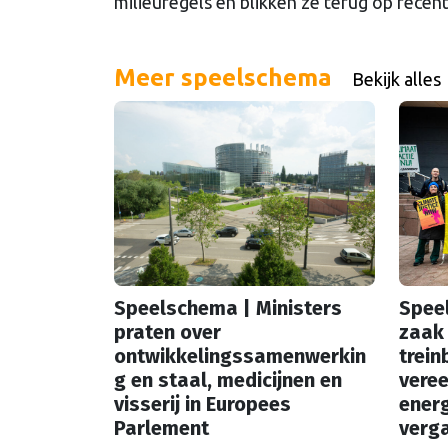
milieuregels en blikken ze terug op recen
Meer speelschema
Bekijk alles
Speelschema | Ministers
Spee
praten over
zaak 
ontwikkelingssamenwerkin
trein
g en staal, medicijnen en
vere
visserij in Europees
energ
Parlement
verga