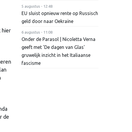
5 augustus - 12:48
EU sluist opnieuw rente op Russisch
geld door naar Oekraïne
 hier
6 augustus - 11:08
Onder de Parasol | Nicoletta Verna
geeft met 'De dagen van Glas'
gruwelijk inzicht in het Italiaanse
teren
fascisme
lan
n
enda
r de
n