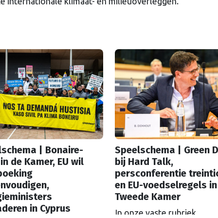
te internationale klimaat- en milieuoverleggen.
lschema | Bonaire-
Speelschema | Green D
in de Kamer, EU wil
bij Hard Talk,
boeking
persconferentie treinti
envoudigen,
en EU-voedselregels in
ieministers
Tweede Kamer
deren in Cyprus
In onze vaste rubriek