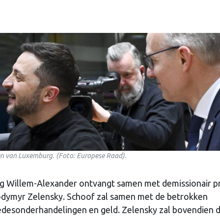
den van Luxemburg. (Foto: Europese Raad).
g Willem-Alexander ontvangt samen met demissionair p
odymyr Zelensky. Schoof zal samen met de betrokken
edesonderhandelingen en geld. Zelensky zal bovendien 