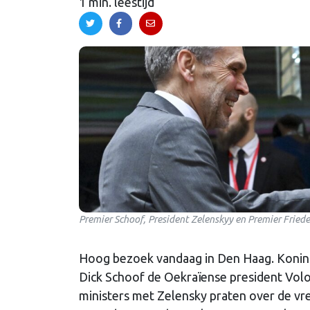
1 min. leestijd
Premier Schoof, President Zelenskyy en Premier Frie
Hoog bezoek vandaag in Den Haag. Konin
Dick Schoof de Oekraïense president Vol
ministers met Zelensky praten over de vr