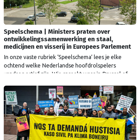
Speelschema | Ministers praten over
ontwikkelingssamenwerking en staal,
medicijnen en visserij in Europees Parlement
In onze vaste rubriek ‘Speelschema’ lees je elke
ochtend welke Nederlandse hoofdrolspelers
vandaag actief zijn. Wie spreekt waar in Brussel of
Straatsburg, en wat staat er in Nederland op de
agenda?