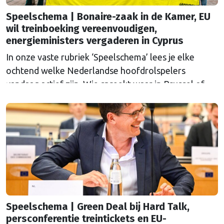
Speelschema | Bonaire-zaak in de Kamer, EU
wil treinboeking vereenvoudigen,
energieministers vergaderen in Cyprus
In onze vaste rubriek ‘Speelschema’ lees je elke
ochtend welke Nederlandse hoofdrolspelers
vandaag actief zijn. Wie spreekt waar in Brussel of
Straatsburg, en wat staat er in Nederland op de
agenda?
Speelschema | Green Deal bij Hard Talk,
persconferentie treintickets en EU-