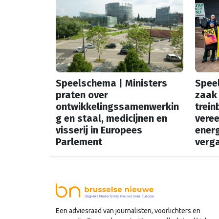
Speelschema | Ministers
Spee
praten over
zaak 
ontwikkelingssamenwerkin
trein
g en staal, medicijnen en
vere
visserij in Europees
energ
Parlement
verga
In onze vaste rubriek
In onz
‘Speelschema’ lees je elke
‘Speel
ochtend welke Nederlandse
ochte
hoofdrolspelers vandaag actief
hoofd
zijn. Wie spreekt waar in Brussel
zijn. 
Een adviesraad van journalisten, voorlichters en