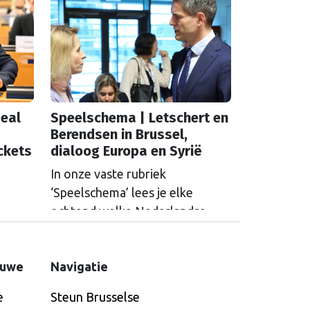
eal
Speelschema | Letschert en
Berendsen in Brussel,
ckets
dialoog Europa en Syrië
In onze vaste rubriek
‘Speelschema’ lees je elke
ochtend welke Nederlandse
hoofdrolspelers vandaag actief
se
zijn. Wie spreekt waar in Brussel
ctief
euwe
Navigatie
of Straatsburg, en wat staat er in
russel
Nederland op de agenda?
e
Steun Brusselse
t er in