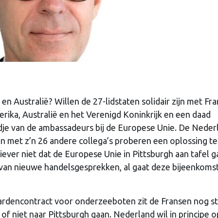
 Australië? Willen de 27-lidstaten solidair zijn met Fra
ika, Australië en het Verenigd Koninkrijk en een daad
ordje van de ambassadeurs bij de Europese Unie. De Nede
met z’n 26 andere collega’s proberen een oplossing te
liever niet dat de Europese Unie in Pittsburgh aan tafel g
 van nieuwe handelsgesprekken, al gaat deze bijeenkoms
ardencontract voor onderzeeboten zit de Fransen nog s
 of niet naar Pittsburgh gaan. Nederland wil in principe o