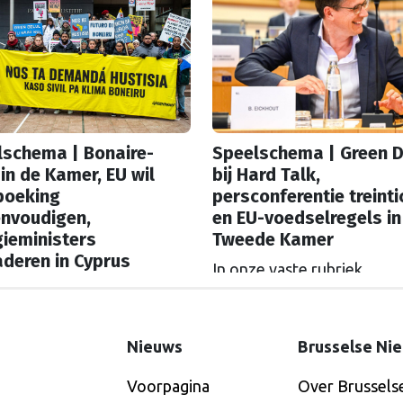
lschema | Bonaire-
Speelschema | Green D
in de Kamer, EU wil
bij Hard Talk,
boeking
persconferentie treinti
envoudigen,
en EU-voedselregels in
ieministers
Tweede Kamer
deren in Cyprus
In onze vaste rubriek
e vaste rubriek
‘Speelschema’ lees je elke
schema’ lees je elke
ochtend welke Nederland
nd welke Nederlandse
hoofdrolspelers vandaag a
Nieuws
Brusselse Ni
rolspelers vandaag actief
zijn. Wie spreekt waar in B
Voorpagina
Over Brussels
Wie spreekt waar in Brussel
of Straatsburg, en wat staa