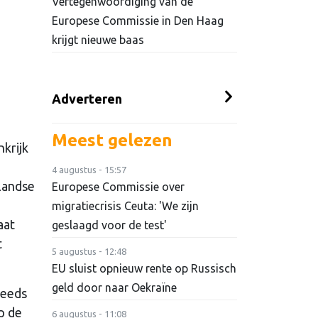
Vertegenwoordiging van de
Europese Commissie in Den Haag
krijgt nieuwe baas
Adverteren
Meest gelezen
nkrijk
4 augustus - 15:57
rlandse
Europese Commissie over
migratiecrisis Ceuta: 'We zijn
aat
geslaagd voor de test'
t
5 augustus - 12:48
EU sluist opnieuw rente op Russisch
geld door naar Oekraïne
teeds
p de
6 augustus - 11:08