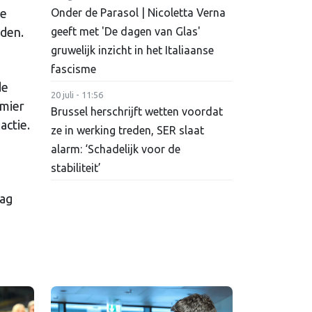
te
Onder de Parasol | Nicoletta Verna
iden.
geeft met 'De dagen van Glas'
gruwelijk inzicht in het Italiaanse
fascisme
de
20 juli - 11:56
emier
Brussel herschrijft wetten voordat
actie.
ze in werking treden, SER slaat
alarm: ‘Schadelijk voor de
stabiliteit’
aag