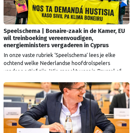
Speelschema | Bonaire-zaak in de Kamer, EU
wil treinboeking vereenvoudigen,
energieministers vergaderen in Cyprus
In onze vaste rubriek ‘Speelschema’ lees je elke
ochtend welke Nederlandse hoofdrolspelers
vandaag actief zijn. Wie spreekt waar in Brussel of
Straatsburg, en wat staat er in Nederland op de
agenda?