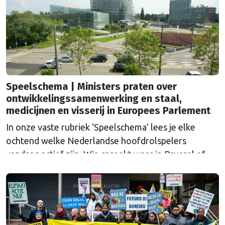
Speelschema | Ministers praten over
ontwikkelingssamenwerking en staal,
medicijnen en visserij in Europees Parlement
In onze vaste rubriek ‘Speelschema’ lees je elke
ochtend welke Nederlandse hoofdrolspelers
vandaag actief zijn. Wie spreekt waar in Brussel of
Straatsburg, en wat staat er in Nederland op de
agenda?