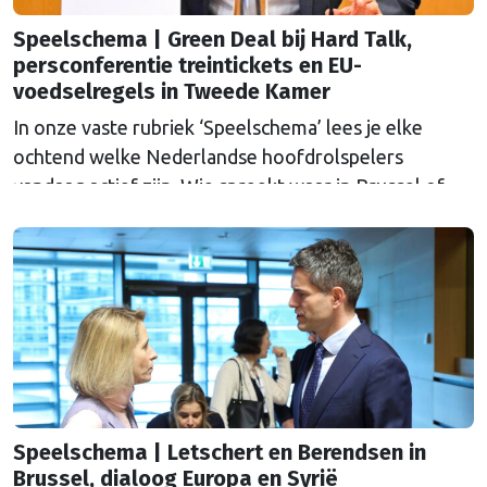
Speelschema | Green Deal bij Hard Talk,
persconferentie treintickets en EU-
voedselregels in Tweede Kamer
In onze vaste rubriek ‘Speelschema’ lees je elke
ochtend welke Nederlandse hoofdrolspelers
vandaag actief zijn. Wie spreekt waar in Brussel of
Straatsburg, en wat staat er in Nederland op de
agenda?
Speelschema | Letschert en Berendsen in
Brussel, dialoog Europa en Syrië