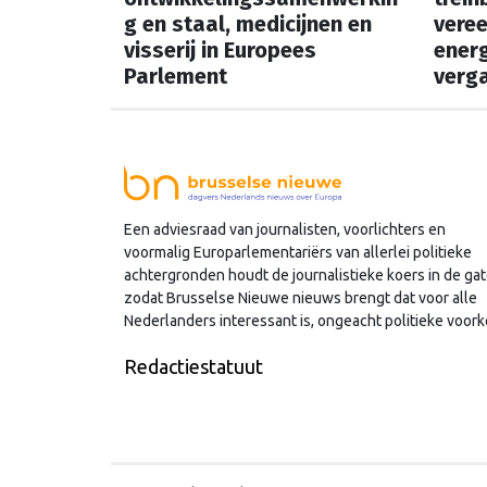
g en staal, medicijnen en
vere
visserij in Europees
energ
Parlement
verga
In onze vaste rubriek
In onz
‘Speelschema’ lees je elke
‘Speel
ochtend welke Nederlandse
ochte
hoofdrolspelers vandaag actief
hoofd
zijn. Wie spreekt waar in Brussel
zijn. 
Een adviesraad van journalisten, voorlichters en
voormalig Europarlementariërs van allerlei politieke
of Straatsburg, en wat staat er in
of Str
achtergronden houdt de journalistieke koers in de gat
Nederland op de agenda?
Neder
zodat Brusselse Nieuwe nieuws brengt dat voor alle
Nederlanders interessant is, ongeacht politieke voork
Redactiestatuut