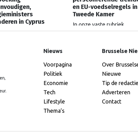
envoudigen,
en EU-voedselregels in
ieministers
Tweede Kamer
deren in Cyprus
In onze vaste rubriek
e vaste rubriek
‘Speelschema’ lees je elke
schema’ lees je elke
ochtend welke Nederland
nd welke Nederlandse
hoofdrolspelers vandaag a
Nieuws
Brusselse Ni
rolspelers vandaag actief
zijn. Wie spreekt waar in B
Voorpagina
Over Brussels
Wie spreekt waar in Brussel
of Straatsburg, en wat staa
aatsburg, en wat staat er in
Politiek
Nieuwe
Nederland op de agenda?
en,
land op de agenda?
Economie
Tip de redacti
eur.
Tech
Adverteren
Lifestyle
Contact
Thema’s