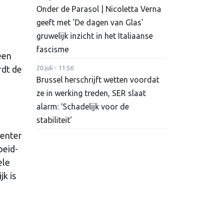
Onder de Parasol | Nicoletta Verna
geeft met 'De dagen van Glas'
gruwelijk inzicht in het Italiaanse
fascisme
een
rdt de
20 juli - 11:56
Brussel herschrijft wetten voordat
ze in werking treden, SER slaat
alarm: ‘Schadelijk voor de
stabiliteit’
venter
beid-
ele
k is