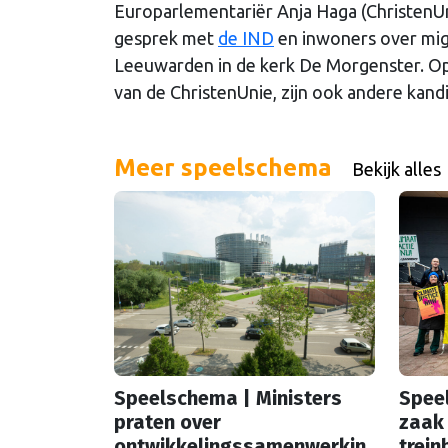
Europarlementariër Anja Haga (ChristenUni
gesprek met
de IND
en inwoners over migr
Leeuwarden in de kerk De Morgenster. Op
van de ChristenUnie, zijn ook andere kand
Meer speelschema
Bekijk alles
Speelschema | Ministers
Spee
praten over
zaak 
ontwikkelingssamenwerkin
trein