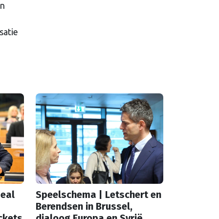
in
satie
eal
Speelschema | Letschert en
Berendsen in Brussel,
ckets
dialoog Europa en Syrië