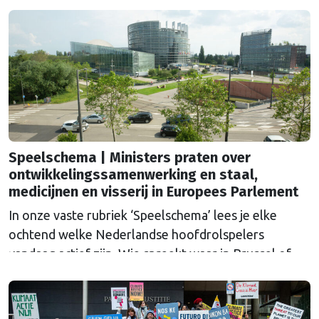
Speelschema | Ministers praten over
ontwikkelingssamenwerking en staal,
medicijnen en visserij in Europees Parlement
In onze vaste rubriek ‘Speelschema’ lees je elke
ochtend welke Nederlandse hoofdrolspelers
vandaag actief zijn. Wie spreekt waar in Brussel of
Straatsburg, en wat staat er in Nederland op de
agenda?