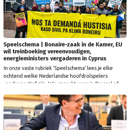
Speelschema | Bonaire-zaak in de Kamer, EU
wil treinboeking vereenvoudigen,
energieministers vergaderen in Cyprus
In onze vaste rubriek ‘Speelschema’ lees je elke
ochtend welke Nederlandse hoofdrolspelers
vandaag actief zijn. Wie spreekt waar in Brussel of
Straatsburg, en wat staat er in Nederland op de
agenda?