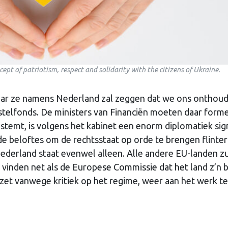
ept of patriotism, respect and solidarity with the citizens of Ukraine.
aar ze namens Nederland zal zeggen dat we ons onthou
telfonds. De ministers van Financiën moeten daar form
temt, is volgens het kabinet een enorm diplomatiek sig
 de beloftes om de rechtsstaat op orde te brengen flinte
Nederland staat evenwel alleen. Alle andere EU-landen z
inden net als de Europese Commissie dat het land z’n 
ezet vanwege kritiek op het regime, weer aan het werk te