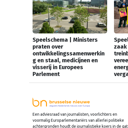
Speelschema | Ministers
Spee
praten over
zaak 
ontwikkelingssamenwerkin
trein
g en staal, medicijnen en
vere
visserij in Europees
energ
Parlement
verga
In onze vaste rubriek
In onz
‘Speelschema’ lees je elke
‘Speel
ochtend welke Nederlandse
ochte
hoofdrolspelers vandaag actief
hoofd
zijn. Wie spreekt waar in Brussel
zijn. 
Een adviesraad van journalisten, voorlichters en
voormalig Europarlementariërs van allerlei politieke
of Straatsburg, en wat staat er in
of Str
achtergronden houdt de journalistieke koers in de gat