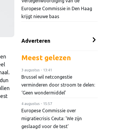
Vertegenwoordiging van de
Europese Commissie in Den Haag
krijgt nieuwe baas
Adverteren
den
Meest gelezen
eel
3 augustus - 13:41
naal.
Brussel wil netcongestie
rdun
verminderen door stroom te delen:
ullen
‘Geen wondermiddel’
best
4 augustus - 15:57
Europese Commissie over
migratiecrisis Ceuta: 'We zijn
geslaagd voor de test'