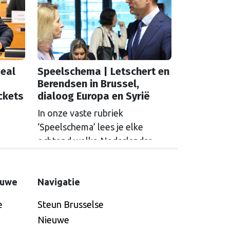
eal
Speelschema | Letschert en
Berendsen in Brussel,
ckets
dialoog Europa en Syrië
In onze vaste rubriek
‘Speelschema’ lees je elke
ochtend welke Nederlandse
hoofdrolspelers vandaag actief
se
zijn. Wie spreekt waar in Brussel
ctief
euwe
Navigatie
of Straatsburg, en wat staat er in
russel
Nederland op de agenda?
e
Steun Brusselse
t er in
Nieuwe