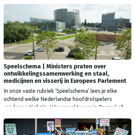
Speelschema | Ministers praten over
ontwikkelingssamenwerking en staal,
medicijnen en visserij in Europees Parlement
In onze vaste rubriek ‘Speelschema’ lees je elke
ochtend welke Nederlandse hoofdrolspelers
vandaag actief zijn. Wie spreekt waar in Brussel of
Straatsburg, en wat staat er in Nederland op de
agenda?