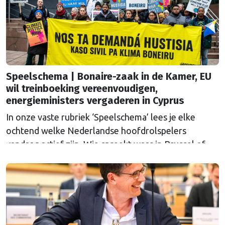
Speelschema | Bonaire-zaak in de Kamer, EU
wil treinboeking vereenvoudigen,
energieministers vergaderen in Cyprus
In onze vaste rubriek ‘Speelschema’ lees je elke
ochtend welke Nederlandse hoofdrolspelers
vandaag actief zijn. Wie spreekt waar in Brussel of
Straatsburg, en wat staat er in Nederland op de
agenda?