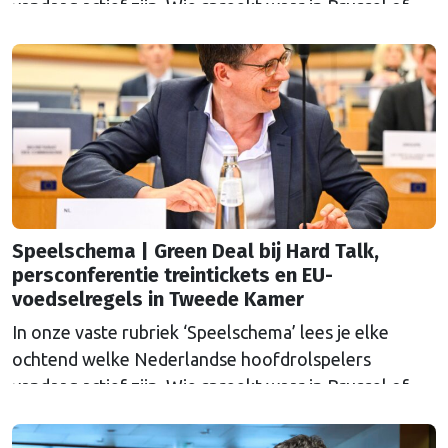
vandaag actief zijn. Wie spreekt waar in Brussel of
Straatsburg, en wat staat er in Nederland op de
agenda?
Speelschema | Green Deal bij Hard Talk,
persconferentie treintickets en EU-
voedselregels in Tweede Kamer
In onze vaste rubriek ‘Speelschema’ lees je elke
ochtend welke Nederlandse hoofdrolspelers
vandaag actief zijn. Wie spreekt waar in Brussel of
Straatsburg, en wat staat er in Nederland op de
agenda?