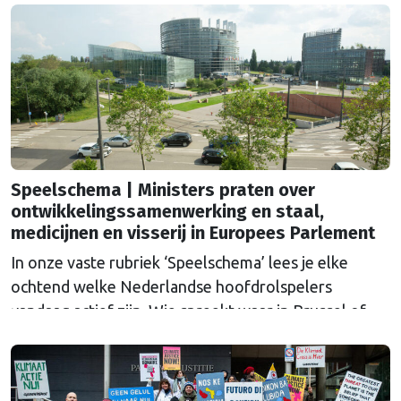
Speelschema | Ministers praten over
ontwikkelingssamenwerking en staal,
medicijnen en visserij in Europees Parlement
In onze vaste rubriek ‘Speelschema’ lees je elke
ochtend welke Nederlandse hoofdrolspelers
vandaag actief zijn. Wie spreekt waar in Brussel of
Straatsburg, en wat staat er in Nederland op de
agenda?