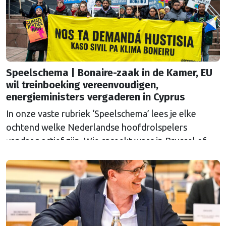
Speelschema | Bonaire-zaak in de Kamer, EU
wil treinboeking vereenvoudigen,
energieministers vergaderen in Cyprus
In onze vaste rubriek ‘Speelschema’ lees je elke
ochtend welke Nederlandse hoofdrolspelers
vandaag actief zijn. Wie spreekt waar in Brussel of
Straatsburg, en wat staat er in Nederland op de
agenda?