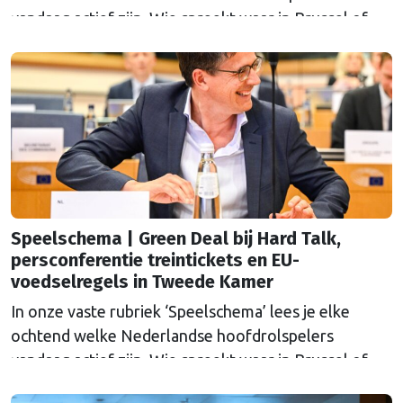
vandaag actief zijn. Wie spreekt waar in Brussel of
Straatsburg, en wat staat er in Nederland op de
agenda?
Speelschema | Green Deal bij Hard Talk,
persconferentie treintickets en EU-
voedselregels in Tweede Kamer
In onze vaste rubriek ‘Speelschema’ lees je elke
ochtend welke Nederlandse hoofdrolspelers
vandaag actief zijn. Wie spreekt waar in Brussel of
Straatsburg, en wat staat er in Nederland op de