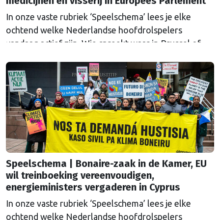
medicijnen en visserij in Europees Parlement
In onze vaste rubriek ‘Speelschema’ lees je elke
ochtend welke Nederlandse hoofdrolspelers
vandaag actief zijn. Wie spreekt waar in Brussel of
Straatsburg, en wat staat er in Nederland op de
agenda?
Speelschema | Bonaire-zaak in de Kamer, EU
wil treinboeking vereenvoudigen,
energieministers vergaderen in Cyprus
In onze vaste rubriek ‘Speelschema’ lees je elke
ochtend welke Nederlandse hoofdrolspelers