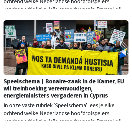
ochtend welke Nederlandse hoofdrolspelers
vandaag actief zijn. Wie spreekt waar in Brussel of
Straatsburg, en wat staat er in Nederland op de
agenda?
Speelschema | Bonaire-zaak in de Kamer, EU
wil treinboeking vereenvoudigen,
energieministers vergaderen in Cyprus
In onze vaste rubriek ‘Speelschema’ lees je elke
ochtend welke Nederlandse hoofdrolspelers
vandaag actief zijn. Wie spreekt waar in Brussel of
Straatsburg, en wat staat er in Nederland op de