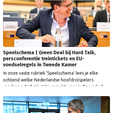
agenda?
Speelschema | Green Deal bij Hard Talk,
persconferentie treintickets en EU-
voedselregels in Tweede Kamer
In onze vaste rubriek ‘Speelschema’ lees je elke
ochtend welke Nederlandse hoofdrolspelers
vandaag actief zijn. Wie spreekt waar in Brussel of
Straatsburg, en wat staat er in Nederland op de
agenda?