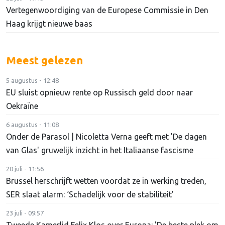
Vertegenwoordiging van de Europese Commissie in Den
Haag krijgt nieuwe baas
Meest gelezen
5 augustus - 12:48
EU sluist opnieuw rente op Russisch geld door naar
Oekraïne
6 augustus - 11:08
Onder de Parasol | Nicoletta Verna geeft met 'De dagen
van Glas' gruwelijk inzicht in het Italiaanse fascisme
20 juli - 11:56
Brussel herschrijft wetten voordat ze in werking treden,
SER slaat alarm: ‘Schadelijk voor de stabiliteit’
23 juli - 09:57
Tweede Kamerlid Felix Klos over Europa: 'De beste plek om