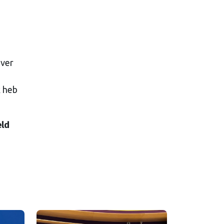
e
over
k heb
eld