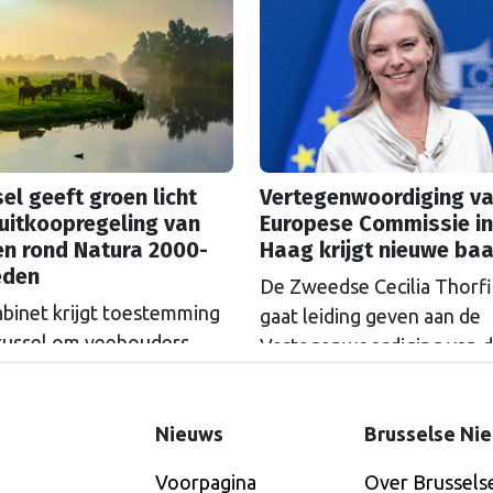
el geeft groen licht
Vertegenwoordiging va
uitkoopregeling van
Europese Commissie in
en rond Natura 2000-
Haag krijgt nieuwe ba
eden
De Zweedse Cecilia Thorf
abinet krijgt toestemming
gaat leiding geven aan de
russel om veehouders
Vertegenwoordiging van 
m Natura 2000-gebieden
Europese Commissie in D
e kopen. De Europese
Haag.
ssie gaat akkoord met
Nieuws
Brusselse Ni
itkoopregeling van 715
Voorpagina
Over Brussels
n euro.