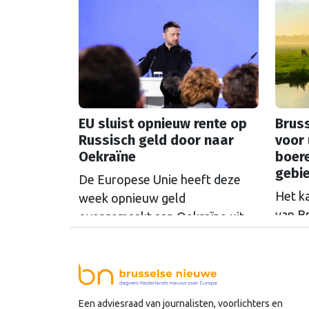
EU sluist opnieuw rente op
Bruss
Russisch geld door naar
voor 
Oekraïne
boer
gebi
De Europese Unie heeft deze
Het k
week opnieuw geld
van B
overgemaakt aan Oekraïne uit
rondo
de opbrengsten van bevroren
uit t
Russische tegoeden. Het gaat
Commi
om 1,4 miljard euro. Dat is de
een u
rente op het geld dat de
Een adviesraad van journalisten, voorlichters en
miljoe