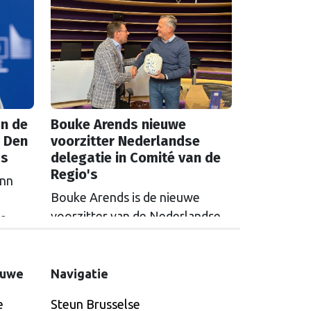
n de
Bouke Arends nieuwe
 Den
voorzitter Nederlandse
as
delegatie in Comité van de
Regio's
inn
Bouke Arends is de nieuwe
voorzitter van de Nederlandse
de
delegatie in het Europees
en
Comité van de Regio’s. De
huidige burgemeester van
euwe
Navigatie
Gemeente Westland volgt
e
Steun Brusselse
Commissaris van de