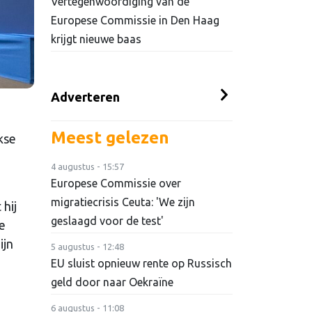
Vertegenwoordiging van de
Europese Commissie in Den Haag
krijgt nieuwe baas
Adverteren
Meest gelezen
kse
4 augustus - 15:57
Europese Commissie over
migratiecrisis Ceuta: 'We zijn
 hij
geslaagd voor de test'
je
ijn
5 augustus - 12:48
EU sluist opnieuw rente op Russisch
geld door naar Oekraïne
6 augustus - 11:08