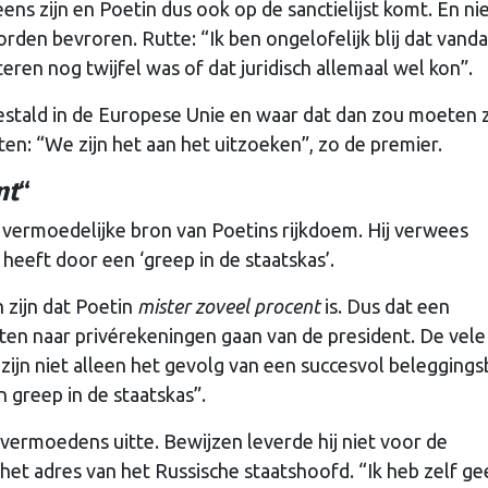
eens zijn en Poetin dus ook op de sanctielijst komt. En ni
rden bevroren. Rutte: “Ik ben ongelofelijk blij dat vanda
ren nog twijfel was of dat juridisch allemaal wel kon”.
estald in de Europese Unie en waar dat dan zou moeten z
ten: “We zijn het aan het uitzoeken”, zo de premier.
nt
“
 vermoedelijke bron van Poetins rijkdoem. Hij verwees
 heeft door een ‘greep in de staatskas’.
 zijn dat Poetin
mister zoveel procent
is. Dus dat een
ten naar privérekeningen gaan van de president. De vele
ijn niet alleen het gevolg van een succesvol beleggings
 greep in de staatskas”.
 vermoedens uitte. Bewijzen leverde hij niet voor de
 het adres van het Russische staatshoofd. “Ik heb zelf g