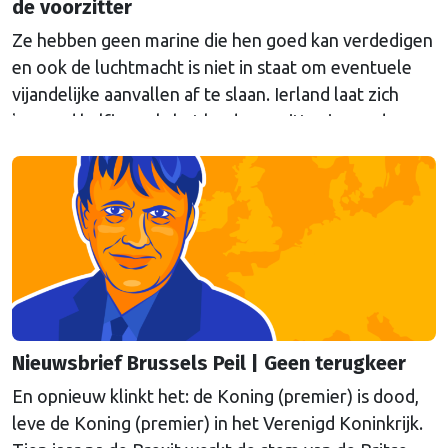
de voorzitter
Ze hebben geen marine die hen goed kan verdedigen
en ook de luchtmacht is niet in staat om eventuele
vijandelijke aanvallen af te slaan. Ierland laat zich
komend halfjaar, als het land voorzitter is van de
Europese Unie, verdedigen door de Fransen en de
Britten, schrijft onze hoofdredacteur Bert van
Slooten (cartoon) in de nieuwsbrief Brussels Peil van
deze week.
Nieuwsbrief Brussels Peil | Geen terugkeer
En opnieuw klinkt het: de Koning (premier) is dood,
leve de Koning (premier) in het Verenigd Koninkrijk.