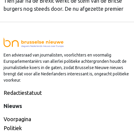
Tien jaar na de Brexit werkt de stem van de Britse
burgers nog steeds door. De nu afgezette premier
Starmer was langzaam bezig om te werken aan een
terugkeer in de EU. De nieuwe premier Andy
Burnham is geen voorstander van een nieuw
lidmaatschap van de Unie, schrijft onze
hoofdredacteur Bert van Slooten (cartoon) deze
Een adviesraad van journalisten, voorlichters en voormalig
week in de nieuwsbrief Brussels Peil.
Europarlementariërs van allerlei politieke achtergronden houdt de
journalistieke koers in de gaten, zodat Brusselse Nieuwe nieuws
brengt dat voor alle Nederlanders interessant is, ongeacht politieke
voorkeur.
Redactiestatuut
Nieuws
Voorpagina
Politiek