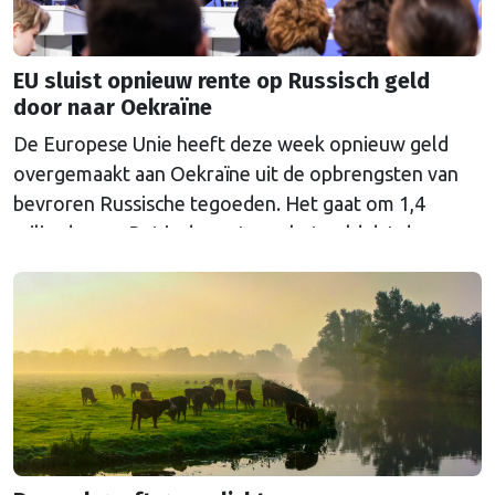
EU sluist opnieuw rente op Russisch geld
door naar Oekraïne
De Europese Unie heeft deze week opnieuw geld
overgemaakt aan Oekraïne uit de opbrengsten van
bevroren Russische tegoeden. Het gaat om 1,4
miljard euro. Dat is de rente op het geld dat de
Russische Centrale Bank ooit bij de Belgische bank
Euroclear parkeerde. De EU bevroor dat geld na de
Russische inval in Oekraïne. Het …
Continued