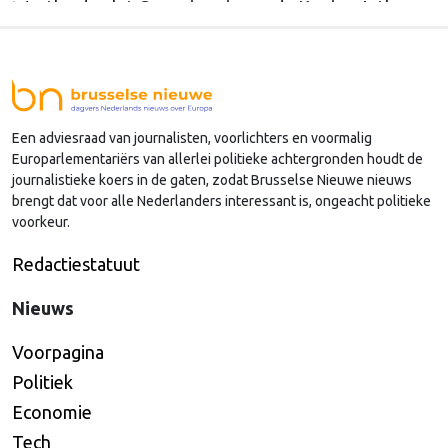
Westland volgt Commissaris van de Koning Arthur
van Dijk (Noord-Holland) op, die de voorzittersrol
sinds januari 2024 vervulde. Volgens Arends zijn de
Nederlandse regio’s behoorlijk succesvol in hun
lobby in Brussel, en dat komt vooral omdat …
Een adviesraad van journalisten, voorlichters en voormalig
Continued
Europarlementariërs van allerlei politieke achtergronden houdt de
journalistieke koers in de gaten, zodat Brusselse Nieuwe nieuws
brengt dat voor alle Nederlanders interessant is, ongeacht politieke
voorkeur.
Redactiestatuut
Nieuws
Voorpagina
Politiek
Economie
Tech