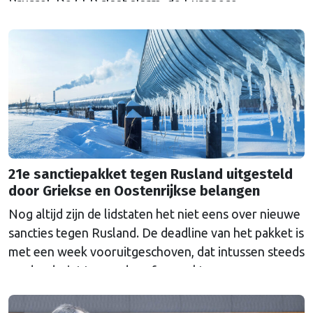
Brussel. De SER slaat alarm, de Europese
Ombudsman ook. Wat is er mis met hoe Europa
wetten maakt?
21e sanctiepakket tegen Rusland uitgesteld
door Griekse en Oostenrijkse belangen
Nog altijd zijn de lidstaten het niet eens over nieuwe
sancties tegen Rusland. De deadline van het pakket is
met een week vooruitgeschoven, dat intussen steeds
verder dreigt te worden afgezwakt.